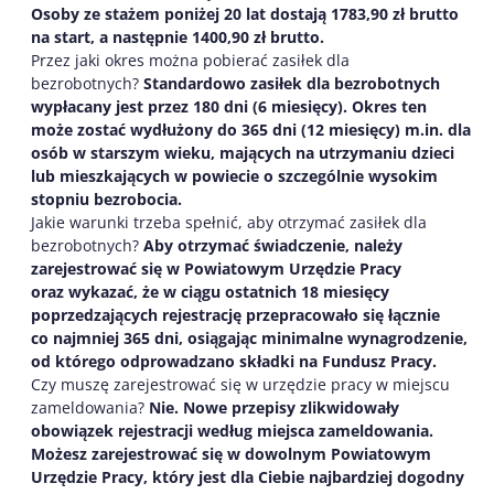
Osoby ze stażem poniżej 20 lat dostają 1783,90 zł brutto
na start, a następnie 1400,90 zł brutto.
Przez jaki okres można pobierać zasiłek dla
bezrobotnych?
Standardowo zasiłek dla bezrobotnych
wypłacany jest przez 180 dni (6 miesięcy). Okres ten
może zostać wydłużony do 365 dni (12 miesięcy) m.in. dla
osób w starszym wieku, mających na utrzymaniu dzieci
lub mieszkających w powiecie o szczególnie wysokim
stopniu bezrobocia.
Jakie warunki trzeba spełnić, aby otrzymać zasiłek dla
bezrobotnych?
Aby otrzymać świadczenie, należy
zarejestrować się w Powiatowym Urzędzie Pracy
oraz wykazać, że w ciągu ostatnich 18 miesięcy
poprzedzających rejestrację przepracowało się łącznie
co najmniej 365 dni, osiągając minimalne wynagrodzenie,
od którego odprowadzano składki na Fundusz Pracy.
Czy muszę zarejestrować się w urzędzie pracy w miejscu
zameldowania?
Nie. Nowe przepisy zlikwidowały
obowiązek rejestracji według miejsca zameldowania.
Możesz zarejestrować się w dowolnym Powiatowym
Urzędzie Pracy, który jest dla Ciebie najbardziej dogodny