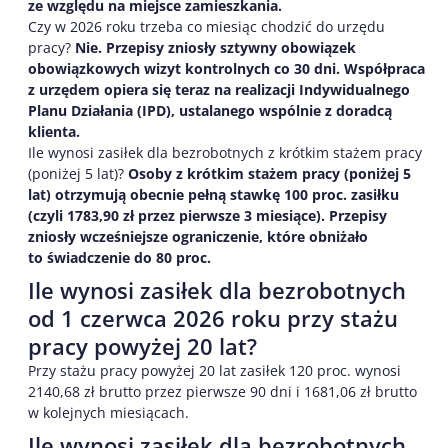
ze względu na miejsce zamieszkania.
Czy w 2026 roku trzeba co miesiąc chodzić do urzędu
pracy?
Nie. Przepisy zniosły sztywny obowiązek
obowiązkowych wizyt kontrolnych co 30 dni. Współpraca
z urzędem opiera się teraz na realizacji Indywidualnego
Planu Działania (IPD), ustalanego wspólnie z doradcą
klienta.
Ile wynosi zasiłek dla bezrobotnych z krótkim stażem pracy
(poniżej 5 lat)?
Osoby z krótkim stażem pracy (poniżej 5
lat) otrzymują obecnie pełną stawkę 100 proc. zasiłku
(czyli 1783,90 zł przez pierwsze 3 miesiące). Przepisy
zniosły wcześniejsze ograniczenie, które obniżało
to świadczenie do 80 proc.
Ile wynosi zasiłek dla bezrobotnych
od 1 czerwca 2026 roku przy stażu
pracy powyżej 20 lat?
Przy stażu pracy powyżej 20 lat zasiłek 120 proc. wynosi
2140,68 zł brutto przez pierwsze 90 dni i 1681,06 zł brutto
w kolejnych miesiącach.
Ile wynosi zasiłek dla bezrobotnych