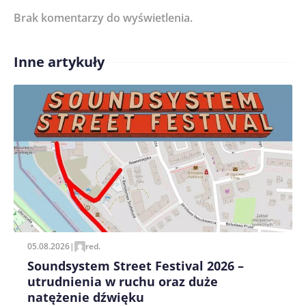
Brak komentarzy do wyświetlenia.
Imię/ Nick*
Inne artykuły
Treść komentarza*
Zapamiętaj moje dane w tej przeglądarce podczas
pisania kolejnych komentarzy.
05.08.2026
|
red.
Soundsystem Street Festival 2026 –
utrudnienia w ruchu oraz duże
natężenie dźwięku