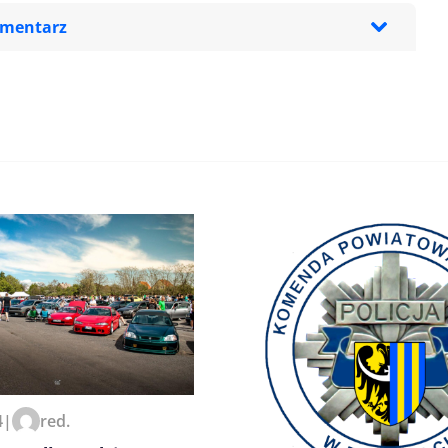
omentarz
zeglądarce podczas pisania
4
|
red.