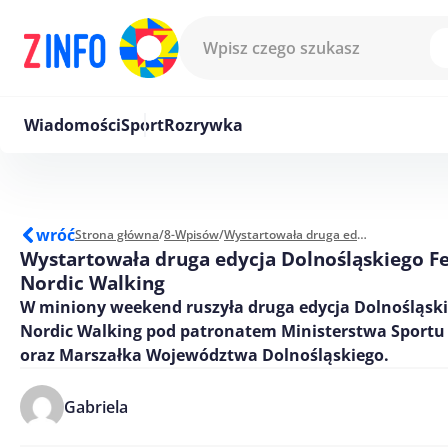
Przejdź do treści
Wiadomości
Sport
Rozrywka
wróć
Strona główna
/
8-Wpisów
/
Wystartowała druga edycja Dolnośląskiego Festiwalu Nordic Walking
Wystartowała druga edycja Dolnośląskiego F
Nordic Walking
W miniony weekend ruszyła druga edycja Dolnośląski
Nordic Walking pod patronatem Ministerstwa Sportu 
oraz Marszałka Województwa Dolnośląskiego.
Gabriela