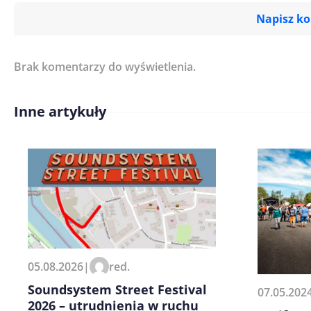
Napisz k
Brak komentarzy do wyświetlenia.
Imię/ Nick*
Inne artykuły
Treść komentarza*
Zapamiętaj moje dane w tej pr
05.08.2026
|
red.
kolejnych komentarzy.
Soundsystem Street Festival
07.05.202
2026 – utrudnienia w ruchu