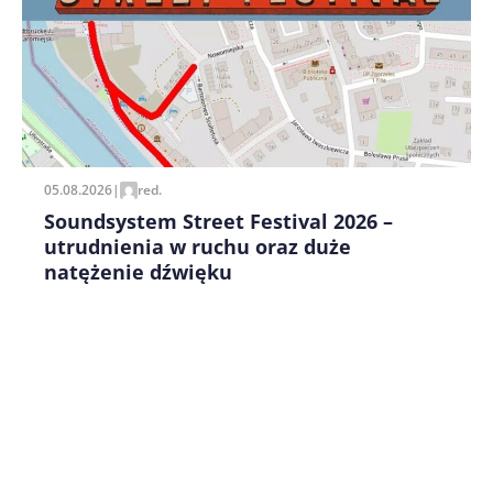
Zapamiętaj moje dane w tej przeglądarce podczas
pisania kolejnych komentarzy.
05.08.2026
|
red.
Soundsystem Street Festival 2026 –
utrudnienia w ruchu oraz duże
natężenie dźwięku