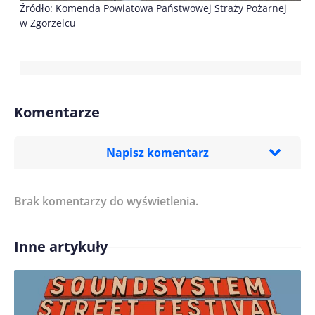
Źródło: Komenda Powiatowa Państwowej Straży Pożarnej
w Zgorzelcu
Komentarze
Napisz komentarz
Brak komentarzy do wyświetlenia.
Imię/ Nick*
Inne artykuły
Treść komentarza*