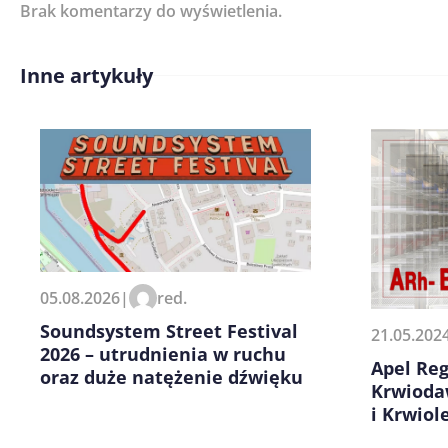
Brak komentarzy do wyświetlenia.
Imię/ Nick*
Inne artykuły
Treść komentarza*
Zapamiętaj moje dane w tej pr
05.08.2026
|
red.
kolejnych komentarzy.
Soundsystem Street Festival
21.05.202
2026 – utrudnienia w ruchu
Apel Re
oraz duże natężenie dźwięku
Krwioda
i Krwiol