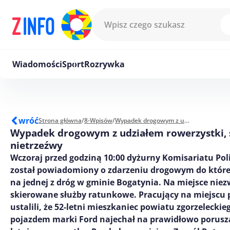
Przejdź do treści
Wiadomości
Sport
Rozrywka
wróć
Strona główna
/
8-Wpisów
/
Wypadek drogowym z udziałem rowerzystki, sprawca nietrzeźwy
Wypadek drogowym z udziałem rowerzystki,
nietrzeźwy
Wczoraj przed godziną 10:00 dyżurny Komisariatu Poli
został powiadomiony o zdarzeniu drogowym do które
na jednej z dróg w gminie Bogatynia. Na miejsce niez
skierowane służby ratunkowe. Pracujący na miejscu p
ustalili, że 52-letni mieszkaniec powiatu zgorzeleckie
pojazdem marki Ford najechał na prawidłowo porusza