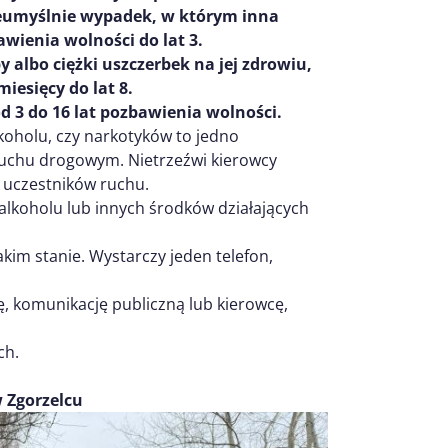
umyślnie wypadek, w którym inna
wienia wolności do lat 3.
 albo ciężki uszczerbek na jej zdrowiu,
iesięcy do lat 8.
d 3 do 16 lat pozbawienia wolności.
oholu, czy narkotyków to jedno
ruchu drogowym. Nietrzeźwi kierowcy
ch uczestników ruchu.
 alkoholu lub innych środków działających
akim stanie. Wystarczy jeden telefon,
, komunikację publiczną lub kierowcę,
ch.
 Zgorzelcu