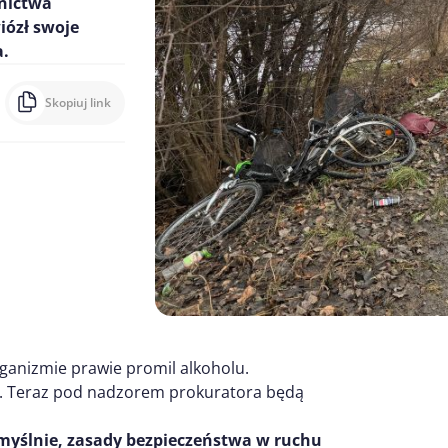
wnictwa
iózł swoje
a.
Skopiuj link
ganizmie prawie promil alkoholu.
. Teraz pod nadzorem prokuratora będą
umyślnie, zasady bezpieczeństwa w ruchu