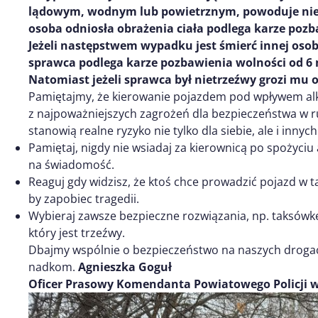
lądowym, wodnym lub powietrznym, powoduje nie
osoba odniosła obrażenia ciała podlega karze pozba
Jeżeli następstwem wypadku jest śmierć innej osoby
sprawca podlega karze pozbawienia wolności od 6 m
Natomiast jeżeli sprawca był nietrzeźwy grozi mu o
Pamiętajmy, że kierowanie pojazdem pod wpływem alk
z najpoważniejszych zagrożeń dla bezpieczeństwa w 
stanowią realne ryzyko nie tylko dla siebie, ale i inny
Pamiętaj, nigdy nie wsiadaj za kierownicą po spożyciu
na świadomość.
Reaguj gdy widzisz, że ktoś chce prowadzić pojazd w t
by zapobiec tragedii.
Wybieraj zawsze bezpieczne rozwiązania, np. taksówkę
który jest trzeźwy.
Dbajmy wspólnie o bezpieczeństwo na naszych droga
nadkom.
Agnieszka Goguł
Oficer Prasowy Komendanta Powiatowego Policji w