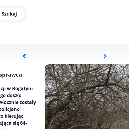
Szukaj
 sprawca
cji w Bogatyni
go doszło
włocznie zostały
olicjanci
go kierując
jąca się 64-