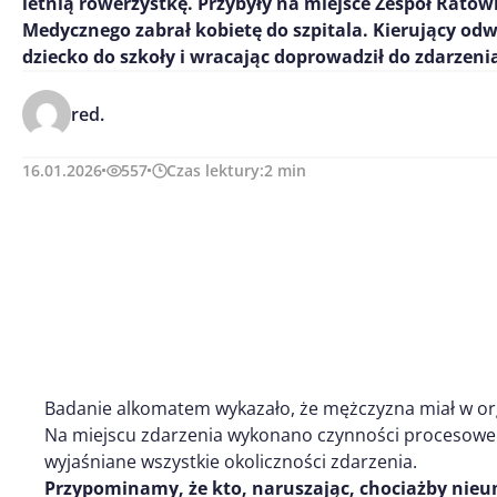
letnią rowerzystkę. Przybyły na miejsce Zespół Rato
Medycznego zabrał kobietę do szpitala. Kierujący odw
dziecko do szkoły i wracając doprowadził do zdarzeni
red.
16.01.2026
557
Czas lektury:
2
min
Badanie alkomatem wykazało, że mężczyzna miał w or
Na miejscu zdarzenia wykonano czynności procesowe
wyjaśniane wszystkie okoliczności zdarzenia.
Przypominamy, że
k
to, naruszając, chociażby nie