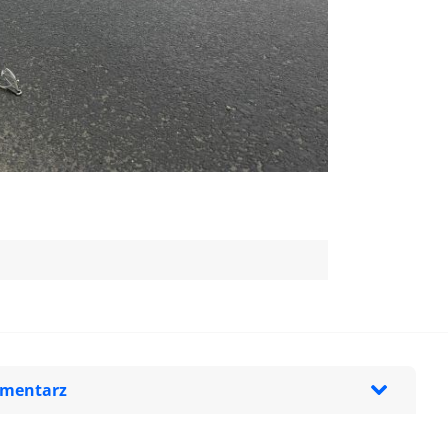
omentarz