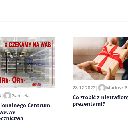
zeglądarce podczas pisania
28.12.2022
|
Mariusz P
4
|
Gabriela
Co zrobić z nietrafio
prezentami?
gionalnego Centrum
wstwa
ecznictwa