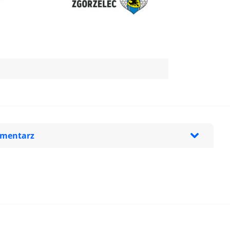
omentarz