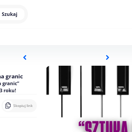
Szukaj
a granic
a granic”
3 roku!
Skopiuj link