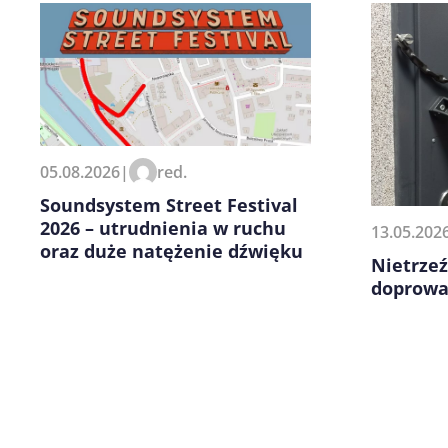
Zapamiętaj moje dane w tej pr
05.08.2026
|
red.
kolejnych komentarzy.
Soundsystem Street Festival
2026 – utrudnienia w ruchu
13.05.202
oraz duże natężenie dźwięku
Nietrzeź
doprowad