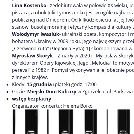
Lina Kostenko
– zedebiutowała w połowie XX wieku, je
piszącą, a obok Julii Tymoszenko jest w ogóle najbardz
publicznej nad Dnieprem. Od kilkudziesięciu lat jej twó
stanowi busolę moralną i etyczny kompas dla kultury u
Wołodymyr Iwasiuk-
ukraiński poeta, kompozytor i 
bohatera Ukrainy w 2009 roku. Jego największym pr
„Czerwona ruta” (Червона Рута)[1] skomponowana w 
Myrosław Skoryk
– Zmarły w 2020 r. Myrosław Skoryk 
dyrektorem Opery Kijowskiej. Jego „Melodia” to mot
pereval” z 1982 r. Pomysł wykonywania jej obecnie po
z innych krajów.
Kiedy:
15 grudnia
(piątek) godz. 17:00
Gdzie:
Miejski Dom Kultury
w Zgorzelcu, ul. Parkowa
wstęp bezpłatny
Organizator koncertu: Helena Boiko