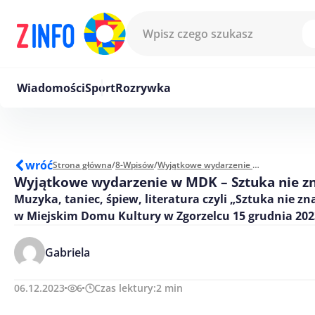
Przejdź do treści
Wiadomości
Sport
Rozrywka
wróć
Strona główna
/
8-Wpisów
/
Wyjątkowe wydarzenie w MDK – Sztuka nie zna granic
Wyjątkowe wydarzenie w MDK – Sztuka nie zn
Muzyka, taniec, śpiew, literatura czyli „Sztuka nie zn
w Miejskim Domu Kultury w Zgorzelcu 15 grudnia 202
Gabriela
06.12.2023
6
Czas lektury:
2
min