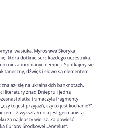
ymyra Iwasiuka, Myrosława Skoryka
nię, która dotknie serc każdego uczestnika.
dłem niezapomnianych emocji. Spotkajmy się
krok taneczny, dźwięk i słowo są elementem
k znalazł się na ukraińskich banknotach,
ci literatury znad Dniepru i jedną
 szesnastolatka tłumaczyła fragmenty
 „czy to jest przyjaźń, czy to jest kochanie?”.
maczem. Z wykształcenia jest germanistą.
ku za najlepszy wiersz. Za powieść
ką Europy Środkowej „Angelus”.