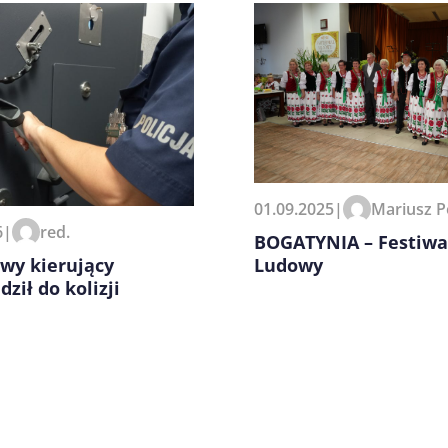
zeglądarce podczas pisania
01.09.2025
|
Mariusz P
6
|
red.
BOGATYNIA – Festiwa
wy kierujący
Ludowy
ził do kolizji