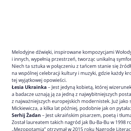
Melodyjne dźwięki, inspirowane kompozycjami Wołod
i innych, wypełnią przestrzeń, tworząc unikalną symfo
Niech ta sztuka w połączeniu z tańcem stanie się źró
na wspólnej celebracji kultury i muzyki, gdzie każdy 
tej wyjątkowej opowieści.
Łesia Ukrainka
– Jest jedyną kobietą, której wizerune
a badacze uznają ją za jedną z najwybitniejszych posta
z najważniejszych europejskich modernistek. Już jako
Mickiewicza, a kilka lat później, podobnie jak on pytała:
Serhij Żadan
– Jest ukraińskim pisarzem, poetą i tłu
Został laureatem takich nagród jak Bu-Ba-Bu w 1998 ro
„Mezopotamia” otrzymał w 2015 roku Nagrodę Literac