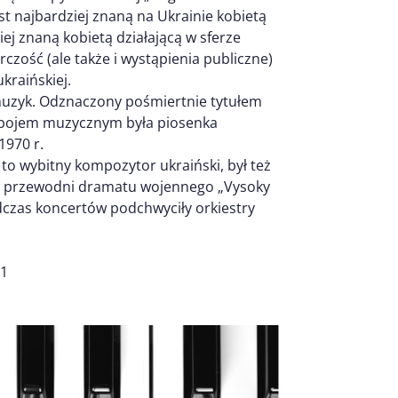
st najbardziej znaną na Ukrainie kobietą
iej znaną kobietą działającą w sferze
rczość (ale także i wystąpienia publiczne)
kraińskiej.
muzyk. Odznaczony pośmiertnie tytułem
zebojem muzycznym była piosenka
1970 r.
to wybitny kompozytor ukraiński, był też
yw przewodni dramatu wojennego „Vysoky
dczas koncertów podchwyciły orkiestry
 1