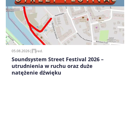
Zapamiętaj moje dane w tej przeglądarce podczas
pisania kolejnych komentarzy.
05.08.2026
|
red.
Soundsystem Street Festival 2026 –
utrudnienia w ruchu oraz duże
natężenie dźwięku