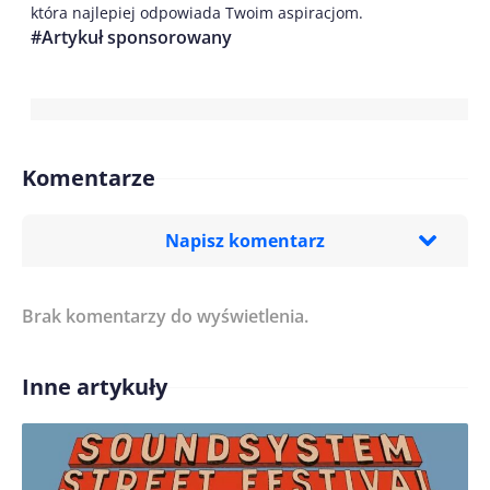
która najlepiej odpowiada Twoim aspiracjom.
#Artykuł sponsorowany
Komentarze
Napisz komentarz
Brak komentarzy do wyświetlenia.
Imię/ Nick*
Inne artykuły
Treść komentarza*