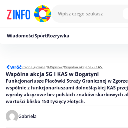
Przejdź do treści
Wiadomości
Sport
Rozrywka
wróć
Strona główna
/
8-Wpisów
/
Wspólna akcja SG i KAS w Bogatyni
Wspólna akcja SG i KAS w Bogatyni
Funkcjonariusze Placówki Straży Granicznej w Zgorzel
wspólnie z funkcjonariuszami dolnośląskiej KAS przej
wyroby akcyzowe bez polskich znaków skarbowych ak
wartości blisko 150 tysięcy złotych.
Gabriela