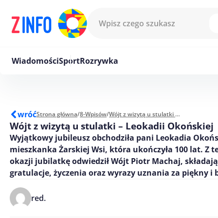
Przejdź do treści
Wiadomości
Sport
Rozrywka
wróć
Strona główna
/
8-Wpisów
/
Wójt z wizytą u stulatki - Leokadii Okońskiej
Wójt z wizytą u stulatki – Leokadii Okońskiej
Wyjątkowy jubileusz obchodziła pani Leokadia Okoń
mieszkanka Żarskiej Wsi, która ukończyła 100 lat. Z te
okazji jubilatkę odwiedził Wójt Piotr Machaj, składaj
gratulacje, życzenia oraz wyrazy uznania za piękny i 
red.