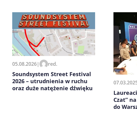
Zapamiętaj moje dane w tej pr
05.08.2026
|
red.
kolejnych komentarzy.
Soundsystem Street Festival
2026 – utrudnienia w ruchu
07.03.202
oraz duże natężenie dźwięku
Laureac
Czat” na
do Wars