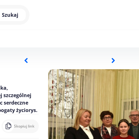
Szukaj
ska,
j szczególnej
ąc serdeczne
bogaty życiorys.
Skopiuj link