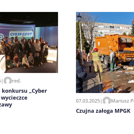
zeglądarce podczas pisania
5
|
red.
i konkursu „Cyber
 wycieczce
07.03.2025
|
Mariusz P
zawy
Czujna załoga MPGK