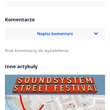
Komentarze
Napisz komentarz
Brak komentarzy do wyświetlenia.
Imię/ Nick*
Inne artykuły
Treść komentarza*