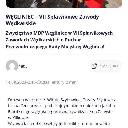
WĘGLINIEC – VII Spławikowe Zawody
Wędkarskie
Zwycięstwo MDP Węgliniec w VII Spławikowych
Zawodach Wędkarskich o Puchar
Przewodniczącego Rady Miejskiej Węglińca!
red.
Skopiuj link
14.08.2023
10
Czas lektury:
2
min
Drużyna w składzie: Witold Szybowicz, Cezary Szybowicz
i Lena Czechowska pod czujnym okiem opiekuna Jakuba
Biardzkiego wygrała tegoroczną rywalizację na Zalewie
w Klikowie.
W zawodach udział wzięły jednostki z terenu powiatu