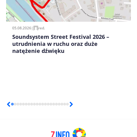
Zapamiętaj moje dane w tej przeglądarce podczas
pisania kolejnych komentarzy.
05.08.2026
|
red.
Soundsystem Street Festival 2026 –
utrudnienia w ruchu oraz duże
natężenie dźwięku