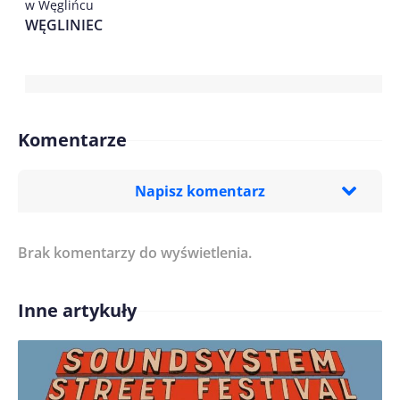
w Węglińcu
WĘGLINIEC
Komentarze
Napisz komentarz
Brak komentarzy do wyświetlenia.
Imię/ Nick*
Inne artykuły
Treść komentarza*