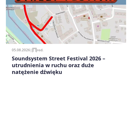
Zapamiętaj moje dane w tej przeglądarce podczas
pisania kolejnych komentarzy.
05.08.2026
|
red.
Soundsystem Street Festival 2026 –
utrudnienia w ruchu oraz duże
natężenie dźwięku