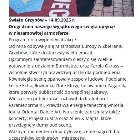
Święto Grzybów – 14.09.2025 r.
Drugi dzień naszego wyjątkowego święta upłynął
w niesamowitej atmosferze!
Program dnia wypełniły atrakcje:
Od rana odbywały się Mistrzostwa Europy w Zbieraniu
Grzybów, które dostarczyły wielu emocji.
Ogromnym zainteresowaniem cieszyło się wielkie
gotowanie z udziałem Burmistrza oraz Karola Okrasy –
wspólnie stworzyli prawdziwą ucztę dla podniebienia.
Równolegle scenę opanowały zespoły ludowe: Podolanie,
Leśne Echo, Iłowianki, Złote Kłosy, Lasowianie i Zagajnik,
które porwały publiczność do wspólnej zabawy.
Wieczorem publiczność rozbawił do łez kabaret
Paranienormalni. Prawdziwą energię taneczną wniosła
Idalia Oriental Dance Art. Na scenie zabrzmiały także
koncerty: Projekt Lustra oraz Alien & Majtis, które
przyciągnęły tłumy pod scenę.
Ważnym momentem dnia było wręczenie nagród dla
uczestników konkursów i mistrzostw.