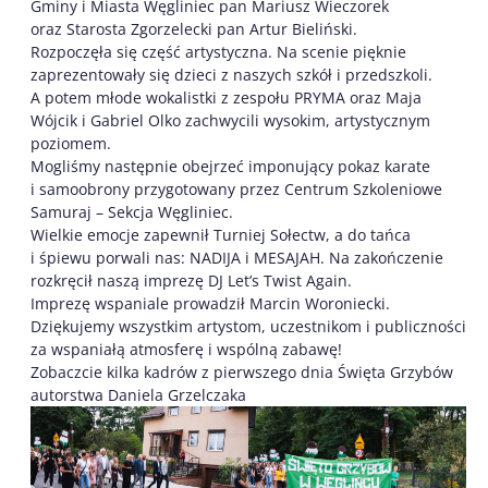
Gminy i Miasta Węgliniec pan Mariusz Wieczorek
oraz Starosta Zgorzelecki pan Artur Bieliński.
Rozpoczęła się część artystyczna. Na scenie pięknie
zaprezentowały się dzieci z naszych szkół i przedszkoli.
A potem młode wokalistki z zespołu PRYMA oraz Maja
Wójcik i Gabriel Olko zachwycili wysokim, artystycznym
poziomem.
Mogliśmy następnie obejrzeć imponujący pokaz karate
i samoobrony przygotowany przez Centrum Szkoleniowe
Samuraj – Sekcja Węgliniec.
Wielkie emocje zapewnił Turniej Sołectw, a do tańca
i śpiewu porwali nas: NADIJA i MESAJAH. Na zakończenie
rozkręcił naszą imprezę DJ Let’s Twist Again.
Imprezę wspaniale prowadził Marcin Woroniecki.
Dziękujemy wszystkim artystom, uczestnikom i publiczności
za wspaniałą atmosferę i wspólną zabawę!
Zobaczcie kilka kadrów z pierwszego dnia Święta Grzybów
autorstwa Daniela Grzelczaka