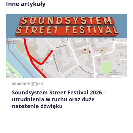
Inne artykuły
Treść komentarza*
Zapamiętaj moje dane w tej przeglądarce podczas
pisania kolejnych komentarzy.
05.08.2026
|
red.
Soundsystem Street Festival 2026 –
utrudnienia w ruchu oraz duże
natężenie dźwięku