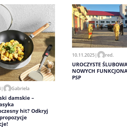
zeglądarce podczas pisania
10.11.2025
|
red.
UROCZYSTE ŚLUBOWA
NOWYCH FUNKCJONA
PSP
4
|
Gabriela
ki damskie –
lasyka
czesny hit? Odkryj
propozycje
cje!