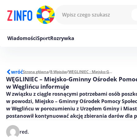
Przejdź do treści
Wiadomości
Sport
Rozrywka
wróć
Strona główna
/
8-Wpisów
/
WĘGLINIEC - Miejsko-Gminny Ośrodek Pomocy Społecznej w Węglińcu informuje
WĘGLINIEC – Miejsko-Gminny Ośrodek Pomoc
w Węglińcu informuje
W związku z ciągle rosnącymi potrzebami osób pos
w powodzi, Miejsko – Gminny Ośrodek Pomocy Społec
w Węglińcu w porozumieniu z Urzędem Gminy i Mias
postanowił kontynuować akcję zbierania darów dla 
red.