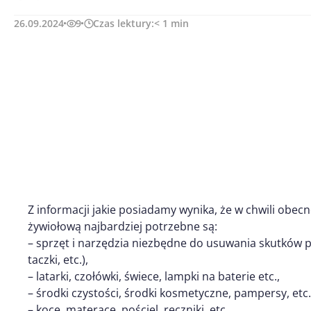
26.09.2024
9
Czas lektury:
< 1
min
Z informacji jakie posiadamy wynika, że w chwili obec
żywiołową najbardziej potrzebne są:
– sprzęt i narzędzia niezbędne do usuwania skutków po
taczki, etc.),
– latarki, czołówki, świece, lampki na baterie etc.,
– środki czystości, środki kosmetyczne, pampersy, etc.
– koce, materace, pościel, ręczniki, etc.,