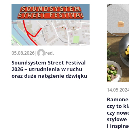
Zapamiętaj moje dane w tej pr
05.08.2026
|
red.
kolejnych komentarzy.
Soundsystem Street Festival
2026 – utrudnienia w ruchu
oraz duże natężenie dźwięku
14.05.202
Ramones
czy to k
czy nowo
stylowe 
i inspira