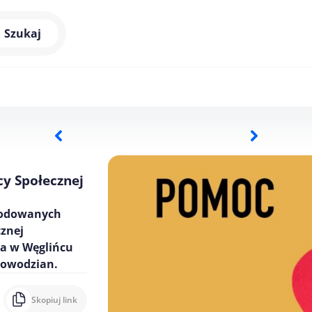
Szukaj
y Społecznej
zkodowanych
znej
ta w Węglińcu
powodzian.
Skopiuj link