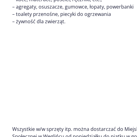
– agregaty, osuszacze, gumowce, łopaty, powerbanki
– toalety przenośne, piecyki do ogrzewania
– żywność dla zwierząt.
Wszystkie w/w sprzęty itp. można dostarczać do Mie
Społecznej w Węglińcu od poniedziałku do piątku w god