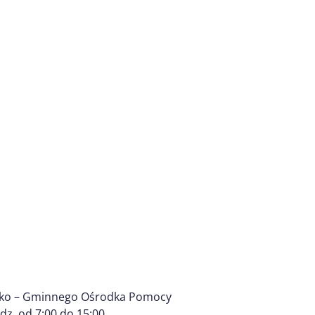
jsko – Gminnego Ośrodka Pomocy
z. od 7:00 do 15:00.