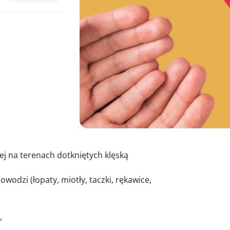
nej na terenach dotkniętych klęską
wodzi (łopaty, miotły, taczki, rękawice,
,