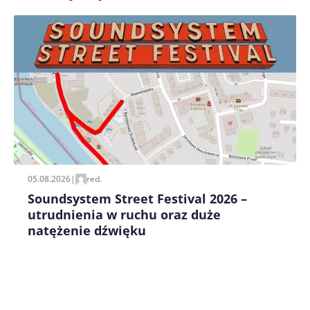
Zapamiętaj moje dane w tej przeglądarce podczas
pisania kolejnych komentarzy.
05.08.2026
|
red.
Soundsystem Street Festival 2026 –
utrudnienia w ruchu oraz duże
natężenie dźwięku