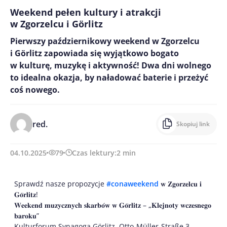
Weekend pełen kultury i atrakcji
w Zgorzelcu i Görlitz
Pierwszy październikowy weekend w Zgorzelcu
i Görlitz zapowiada się wyjątkowo bogato
w kulturę, muzykę i aktywność! Dwa dni wolnego
to idealna okazja, by naładować baterie i przeżyć
coś nowego.
red.
Skopiuj link
04.10.2025
79
Czas lektury:
2
min
Sprawdź nasze propozycje
#conaweekend
𝐰 𝐙𝐠𝐨𝐫𝐳𝐞𝐥𝐜𝐮 𝐢
𝐆𝐨̈𝐫𝐥𝐢𝐭𝐳!
𝐖𝐞𝐞𝐤𝐞𝐧𝐝 𝐦𝐮𝐳𝐲𝐜𝐳𝐧𝐲𝐜𝐡 𝐬𝐤𝐚𝐫𝐛𝐨́𝐰 𝐰 𝐆𝐨̈𝐫𝐥𝐢𝐭𝐳 – „𝐊𝐥𝐞𝐣𝐧𝐨𝐭𝐲 𝐰𝐜𝐳𝐞𝐬𝐧𝐞𝐠𝐨
𝐛𝐚𝐫𝐨𝐤𝐮”
Kulturforum Synagoga Görlitz, Otto-Müller-Straße 3