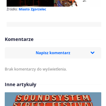
Źródło:
Miasto Zgorzelec
Komentarze
Napisz komentarz
Brak komentarzy do wyświetlenia.
Imię/ Nick*
Inne artykuły
Treść komentarza*