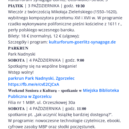
𝐏𝐈𝐀̨𝐓𝐄𝐊 | 3 PAŹDZIERNIKA | godz. 𝟭𝟵:𝟯𝟬
Wieczór z twórczością Mikołaja Zieleńskiego (1550–1620),
wybitnego kompozytora przełomu XVI i XVII w. W programie
rzadko wykonywane polifoniczne pieśni kościelne z 1611 r.,
perły polskiego wczesnego baroku.
Bilety: 18 € (normalny), 12 € (ulgowy);
Szczegóły i program:
kulturforum-goerlitz-synagoge.de
𝐏𝐀𝐑𝐊𝐑𝐔𝐍
Park Nadnyski
𝐒𝐎𝐁𝐎𝐓𝐀 | 4 PAŹDZIERNIKA | godz. 𝟗:𝟎𝟎
Spotkajmy się na wspólne bieganie!
Wstęp wolny!
parkrun Park Nadnyski, Zgorzelec
https://fb.me/e/cvE2CJCxA
𝐖𝐞𝐞𝐤𝐞𝐧𝐝 𝐒𝐞𝐧𝐢𝐨𝐫𝐚 𝐳 𝐊𝐮𝐥𝐭𝐮𝐫𝐚̨ – 𝐬𝐩𝐨𝐭𝐤𝐚𝐧𝐢𝐞 𝐰
Miejska Biblioteka
Publiczna w Zgorzelcu
Filia nr 1 MBP, ul. Orzeszkowej 30a
𝐒𝐎𝐁𝐎𝐓𝐀 | 4 PAŹDZIERNIKA | godz. 𝟏𝟏:𝟎𝟎
spotkanie pt. „Jak uczynić książkę bardziej dostępną?”.
W programie: nowoczesne technologie czytelnicze, ebooki,
cyfrowe zasoby MBP oraz słodki poczęstunek.