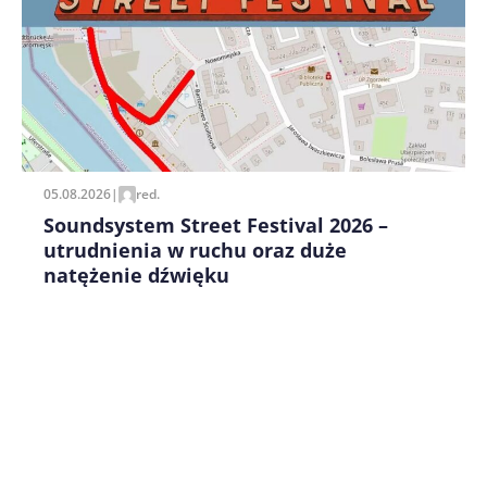
Zapamiętaj moje dane w tej przeglądarce podczas
pisania kolejnych komentarzy.
05.08.2026
|
red.
Soundsystem Street Festival 2026 –
utrudnienia w ruchu oraz duże
natężenie dźwięku