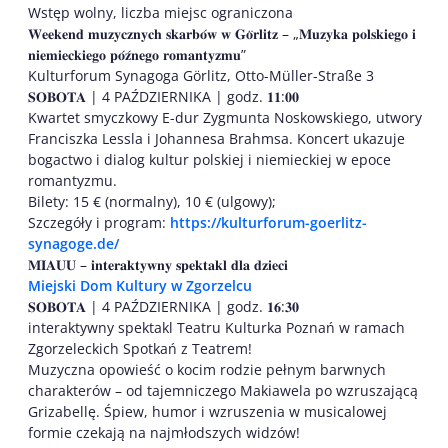
Wstęp wolny, liczba miejsc ograniczona
𝐖𝐞𝐞𝐤𝐞𝐧𝐝 𝐦𝐮𝐳𝐲𝐜𝐳𝐧𝐲𝐜𝐡 𝐬𝐤𝐚𝐫𝐛𝐨́𝐰 𝐰 𝐆𝐨̈𝐫𝐥𝐢𝐭𝐳 – „𝐌𝐮𝐳𝐲𝐤𝐚 𝐩𝐨𝐥𝐬𝐤𝐢𝐞𝐠𝐨 𝐢
𝐧𝐢𝐞𝐦𝐢𝐞𝐜𝐤𝐢𝐞𝐠𝐨 𝐩𝐨́𝐳́𝐧𝐞𝐠𝐨 𝐫𝐨𝐦𝐚𝐧𝐭𝐲𝐳𝐦𝐮”
Kulturforum Synagoga Görlitz, Otto-Müller-Straße 3
𝐒𝐎𝐁𝐎𝐓𝐀 | 4 PAŹDZIERNIKA | godz. 𝟏𝟏:𝟎𝟎
Kwartet smyczkowy E-dur Zygmunta Noskowskiego, utwory
Franciszka Lessla i Johannesa Brahmsa. Koncert ukazuje
bogactwo i dialog kultur polskiej i niemieckiej w epoce
romantyzmu.
Bilety: 15 € (normalny), 10 € (ulgowy);
Szczegóły i program:
https://kulturforum-goerlitz-
synagoge.de/
𝐌𝐈𝐀𝐔𝐔 – 𝐢𝐧𝐭𝐞𝐫𝐚𝐤𝐭𝐲𝐰𝐧𝐲 𝐬𝐩𝐞𝐤𝐭𝐚𝐤𝐥 𝐝𝐥𝐚 𝐝𝐳𝐢𝐞𝐜𝐢
Miejski Dom Kultury w Zgorzelcu
𝐒𝐎𝐁𝐎𝐓𝐀 | 4 PAŹDZIERNIKA | godz. 𝟏𝟔:𝟑𝟎
interaktywny spektakl Teatru Kulturka Poznań w ramach
Zgorzeleckich Spotkań z Teatrem!
Muzyczna opowieść o kocim rodzie pełnym barwnych
charakterów – od tajemniczego Makiawela po wzruszającą
Grizabellę. Śpiew, humor i wzruszenia w musicalowej
formie czekają na najmłodszych widzów!