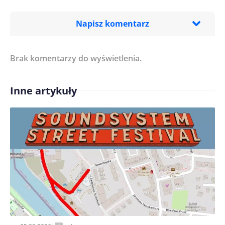
Napisz komentarz
Brak komentarzy do wyświetlenia.
Imię/ Nick*
Inne artykuły
Treść komentarza*
Zapamiętaj moje dane w tej przeglądarce podczas
pisania kolejnych komentarzy.