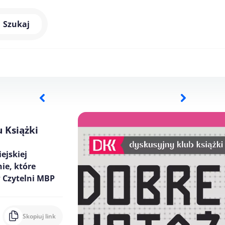
Szukaj
 Książki
ejskiej
ie, które
w Czytelni MBP
Skopiuj link