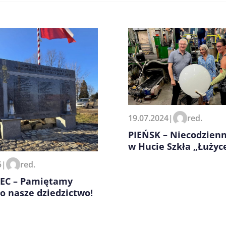
zeglądarce podczas pisania
19.07.2024
|
red.
PIEŃSK – Niecodzienn
w Hucie Szkła „Łużyc
5
|
red.
EC – Pamiętamy
o nasze dziedzictwo!