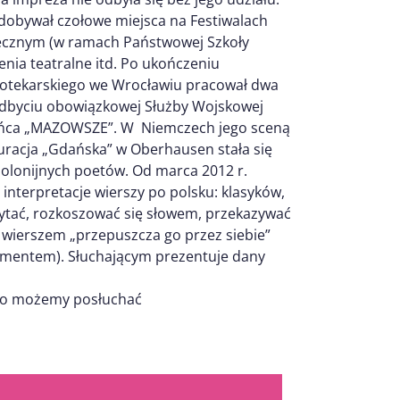
zdobywał czołowe miejsca na Festiwalach
przecznym (w ramach Państwowej Szkoły
enia teatralne itd. Po ukończeniu
iotekarskiego we Wrocławiu pracował dwa
 odbyciu obowiązkowej Służby Wojskowej
Tańca „MAZOWSZE”. W Niemczech jego sceną
stauracja „Gdańska” w Oberhausen stała się
polonijnych poetów. Od marca 2012 r.
nterpretacje wierszy po polsku: klasyków,
zytać, rozkoszować się słowem, przekazywać
wierszem „przepuszcza go przez siebie”
trumentem). Słuchającym prezentuje dany
go możemy posłuchać