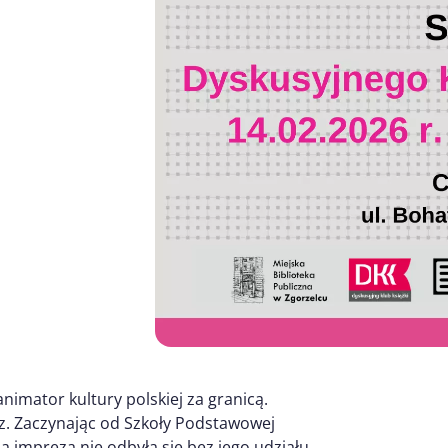
animator kultury polskiej za granicą.
z. Zaczynając od Szkoły Podstawowej
na impreza nie odbyła się bez jego udziału.