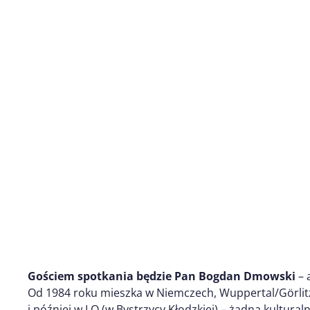
Gościem spotkania będzie Pan Bogdan Dmowski
– 
Od 1984 roku mieszka w Niemczech, Wuppertal/Görlit
i później w LO (w Bystrzycy Kłodzkiej) – żadna kultural