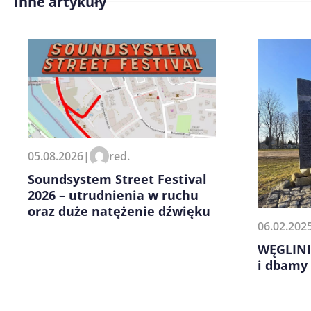
Inne artykuły
Treść komentarza*
Zapamiętaj moje dane w tej pr
05.08.2026
|
red.
kolejnych komentarzy.
Soundsystem Street Festival
2026 – utrudnienia w ruchu
oraz duże natężenie dźwięku
06.02.202
WĘGLINI
i dbamy 