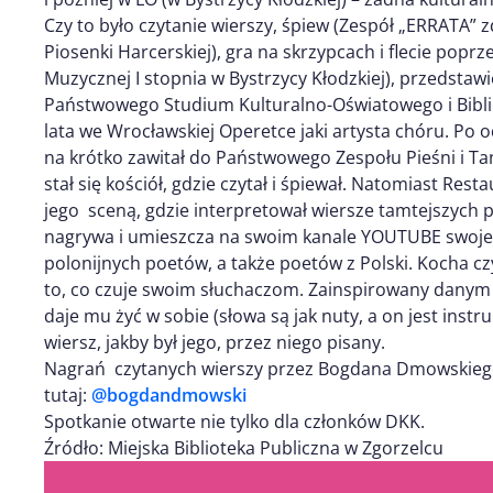
Czy to było czytanie wierszy, śpiew (Zespół „ERRATA” 
Piosenki Harcerskiej), gra na skrzypcach i flecie po
Muzycznej I stopnia w Bystrzycy Kłodzkiej), przedstawi
Państwowego Studium Kulturalno-Oświatowego i Bibl
lata we Wrocławskiej Operetce jaki artysta chóru. Po
na krótko zawitał do Państwowego Zespołu Pieśni i 
stał się kościół, gdzie czytał i śpiewał. Natomiast Re
jego sceną, gdzie interpretował wiersze tamtejszych 
nagrywa i umieszcza na swoim kanale YOUTUBE swoje i
polonijnych poetów, a także poetów z Polski. Kocha c
to, co czuje swoim słuchaczom. Zainspirowany danym 
daje mu żyć w sobie (słowa są jak nuty, a on jest ins
wiersz, jakby był jego, przez niego pisany.
Nagrań czytanych wierszy przez Bogdana Dmowskie
tutaj:
@bogdandmowski
Spotkanie otwarte nie tylko dla członków DKK.
Źródło: Miejska Biblioteka Publiczna w Zgorzelcu