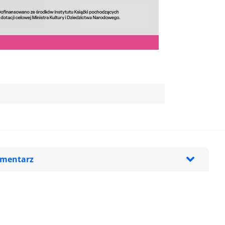
omentarz