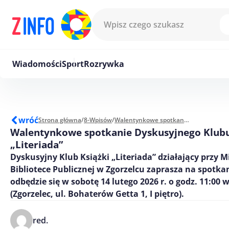
Przejdź do treści
Wiadomości
Sport
Rozrywka
wróć
Strona główna
/
8-Wpisów
/
Walentynkowe spotkanie Dyskusyjnego Klubu Książki „Literiada”
Walentynkowe spotkanie Dyskusyjnego Klubu
„Literiada”
Dyskusyjny Klub Książki „Literiada” działający przy Mi
Bibliotece Publicznej w Zgorzelcu zaprasza na spotkan
odbędzie się w sobotę 14 lutego 2026 r. o godz. 11:00 
(Zgorzelec, ul. Bohaterów Getta 1, I piętro).
red.