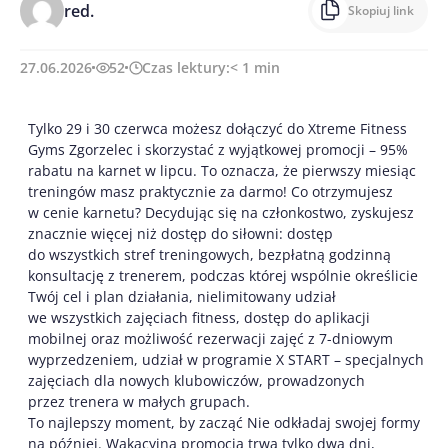
red.
Skopiuj link
27.06.2026
52
Czas lektury:
< 1
min
Tylko 29 i 30 czerwca możesz dołączyć do Xtreme Fitness
Gyms Zgorzelec i skorzystać z wyjątkowej promocji – 95%
rabatu na karnet w lipcu. To oznacza, że pierwszy miesiąc
treningów masz praktycznie za darmo! Co otrzymujesz
w cenie karnetu? Decydując się na członkostwo, zyskujesz
znacznie więcej niż dostęp do siłowni: dostęp
do wszystkich stref treningowych, bezpłatną godzinną
konsultację z trenerem, podczas której wspólnie określicie
Twój cel i plan działania, nielimitowany udział
we wszystkich zajęciach fitness, dostęp do aplikacji
mobilnej oraz możliwość rezerwacji zajęć z 7-dniowym
wyprzedzeniem, udział w programie X START – specjalnych
zajęciach dla nowych klubowiczów, prowadzonych
przez trenera w małych grupach.
To najlepszy moment, by zacząć Nie odkładaj swojej formy
na później. Wakacyjna promocja trwa tylko dwa dni,