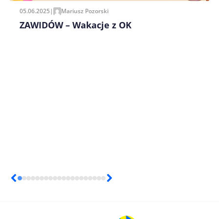
Zapamiętaj moje dane w tej przeglądarce podczas
pisania kolejnych komentarzy.
05.06.2025
|
Mariusz Pozorski
ZAWIDÓW – Wakacje z OK