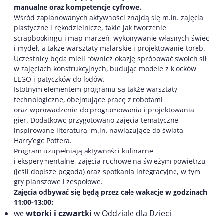
manualne oraz kompetencje cyfrowe.
Wśród zaplanowanych aktywności znajdą się m.in. zajęcia
plastyczne i rękodzielnicze, takie jak tworzenie
scrapbookingu i map marzeń, wykonywanie własnych świec
i mydeł, a także warsztaty malarskie i projektowanie toreb.
Uczestnicy będą mieli również okazję spróbować swoich sił
w zajęciach konstrukcyjnych, budując modele z klocków
LEGO i patyczków do lodów.
Istotnym elementem programu są także warsztaty
technologiczne, obejmujące pracę z robotami
oraz wprowadzenie do programowania i projektowania
gier. Dodatkowo przygotowano zajęcia tematyczne
inspirowane literaturą, m.in. nawiązujące do świata
Harry’ego Pottera.
Program uzupełniają aktywności kulinarne
i eksperymentalne, zajęcia ruchowe na świeżym powietrzu
(jeśli dopisze pogoda) oraz spotkania integracyjne, w tym
gry planszowe i zespołowe.
Zajęcia odbywać się będą przez całe wakacje w godzinach
11:00-13:00:
we
wtorki i czwartki
w Oddziale dla Dzieci