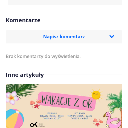
Komentarze
Napisz komentarz
Brak komentarzy do wyświetlenia.
Imię/ Nick*
Inne artykuły
Treść komentarza*