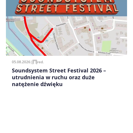
Zapamiętaj moje dane w tej przeglądarce podczas
pisania kolejnych komentarzy.
05.08.2026
|
red.
Soundsystem Street Festival 2026 –
utrudnienia w ruchu oraz duże
natężenie dźwięku