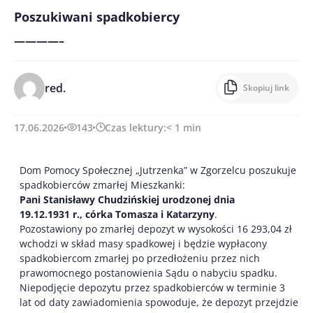
Poszukiwani spadkobiercy
————–
red.
Skopiuj link
17.06.2026
143
Czas lektury:
< 1
min
Dom Pomocy Społecznej „Jutrzenka” w Zgorzelcu poszukuje
spadkobierców zmarłej Mieszkanki:
Pani Stanisławy Chudzińskiej urodzonej dnia
19.12.1931 r., córka Tomasza i Katarzyny
.
Pozostawiony po zmarłej depozyt w wysokości 16 293,04 zł
wchodzi w skład masy spadkowej i będzie wypłacony
spadkobiercom zmarłej po przedłożeniu przez nich
prawomocnego postanowienia Sądu o nabyciu spadku.
Niepodjęcie depozytu przez spadkobierców w terminie 3
lat od daty zawiadomienia spowoduje, że depozyt przejdzie