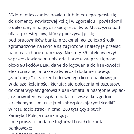
59-letni mieszkaniec powiatu lublinieckiego zgłosił się
do Komendy Powiatowej Policji w Zgorzelcu i powiadomił
o dokonanym na jego szkodę oszustwie. Mężczyzna padł
ofiarą przestępców, którzy podszywając się
pod pracowników banku przekonali go, że jego środki
zgromadzone na koncie są zagrożone i należy je przelać
na inny rachunek bankowy. Niestety 59-latek uwierzył
w przedstawioną mu historię i przekazał przestępcom
około 90 kodów BLIK, dane do logowania do bankowości
elektronicznej, a także zatwierdził dodanie nowego
„zaufanego” urządzenia do swojego konta bankowego.
W dalszej kolejności, kierując się poleceniami oszustów,
dokonał wypłaty gotówki z bankomatu, a następnie wpłacił
ja z powrotem we wpłatomatach – wszystko zgodnie
z rzekomymi „instrukcjami zabezpieczającymi środki”.
W rezultacie stracił niemal 200 tytsięcy złotych.
Pamiętaj! Policja i bank nigdy:
– nie proszą o podanie loginów i haseł do konta
bankowego;