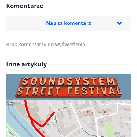
Komentarze
Napisz komentarz
Brak komentarzy do wyświetlenia.
Imię/ Nick*
Inne artykuły
Treść komentarza*
Zapamiętaj moje dane w tej przeglądarce podczas
pisania kolejnych komentarzy.