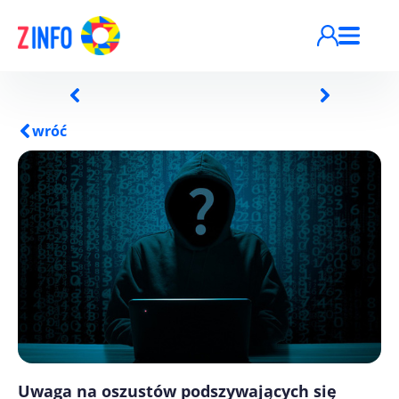
Przejdź do treści
wróć
Uwaga na oszustów podszywających się