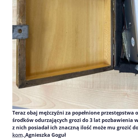
Teraz obaj mężczyźni za popełnione przestępstwa 
środków odurzających grozi do 3 lat
pozbawienia
w
z
nich
posiadał ich znaczn
ą
ilość może mu grozić d
kom.
Agnieszka Goguł