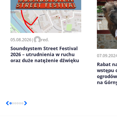
Zapamiętaj moje dane w tej pr
05.08.2026
|
red.
kolejnych komentarzy.
Soundsystem Street Festival
2026 – utrudnienia w ruchu
07.09.202
oraz duże natężenie dźwięku
Rabat na
wstępu 
ogrodów
na Górn