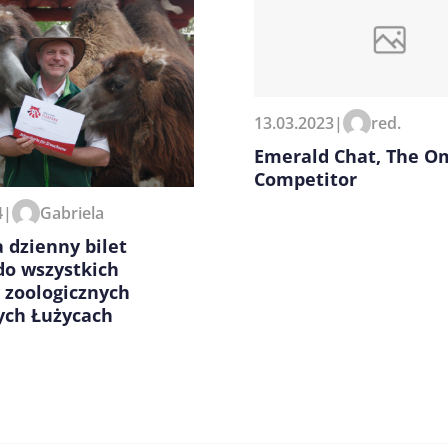
13.03.2023
|
red.
zeglądarce podczas pisania
Emerald Chat, The O
Competitor
4
|
Gabriela
 dzienny bilet
do wszystkich
 zoologicznych
ych Łużycach