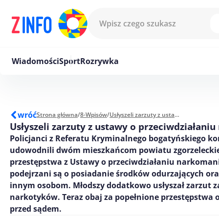
Przejdź do treści
Wiadomości
Sport
Rozrywka
wróć
Strona główna
/
8-Wpisów
/
Usłyszeli zarzuty z ustawy o przeciwdziałaniu narkomanii
Usłyszeli zarzuty z ustawy o przeciwdziałani
Policjanci z Referatu Kryminalnego bogatyńskiego k
udowodnili dwóm mieszkańcom powiatu zgorzelecki
przestępstwa z Ustawy o przeciwdziałaniu narkomanii.
podejrzani są o posiadanie środków odurzających oraz
innym osobom. Młodszy dodatkowo usłyszał zarzut z
narkotyków. Teraz obaj za popełnione przestępstwa
przed sądem.