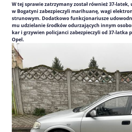
W tej sprawie
zatrzymany został również 37-l
atek, 
w Bogatyni zabezpieczyli
marihuanę, wagi elektroni
strunowym. Dodatkowo funkcjonariusze udowodni
mu
udzielanie
środków
odurzających
innym osob
kar i grzywien policjanci zabezpieczyli od
37-latka
p
Opel.