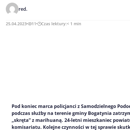
red.
25.04.2023
11
Czas lektury:
< 1
min
Pod koniec marca policjanci z Samodzielnego Podod
podczas służby na terenie gminy Bogatynia zatrzym
„skręta” z marihuaną. 24-l
etni mieszkaniec powiat
komisariatu. Kolejne czynności w tej sprawie sku