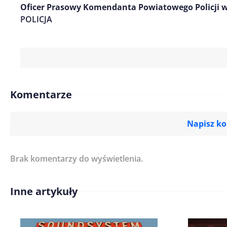
Oficer Prasowy Komendanta Powiatowego Policji w
POLICJA
Komentarze
Napisz k
Brak komentarzy do wyświetlenia.
Imię/ Nick*
Inne artykuły
Treść komentarza*