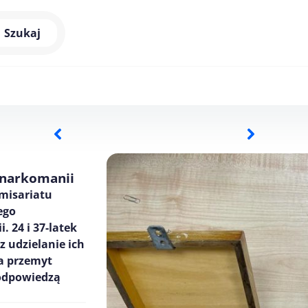
Szukaj
u narkomanii
omisariatu
ego
 24 i 37-latek
 udzielanie ich
a przemyt
 odpowiedzą