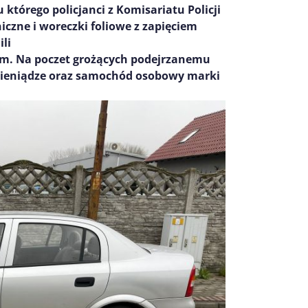
u którego policjanci z Komisariatu Policji
czne i woreczki foliowe z zapięciem
li
om.
Na poczet grożących podejrzanemu
ieniądze oraz samochód osobowy marki