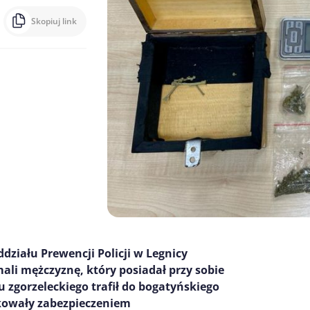
Skopiuj link
działu Prewencji Policji w Legnicy
ali mężczyznę, który posiadał przy sobie
u zgorzeleckiego
trafił do bogatyńskiego
tkowały zabezpieczeniem