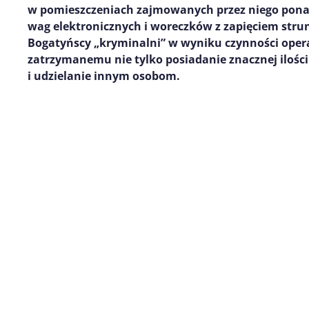
w pomieszczeniach zajmowanych przez niego pona
wag elektroniczn
ych
i woreczk
ów
z zapięciem str
Bogatyńscy „kryminalni” w wyniku czynności oper
zatrzymanemu nie tylko posiadanie
znacznej
ilości
i udzielanie innym osobom.