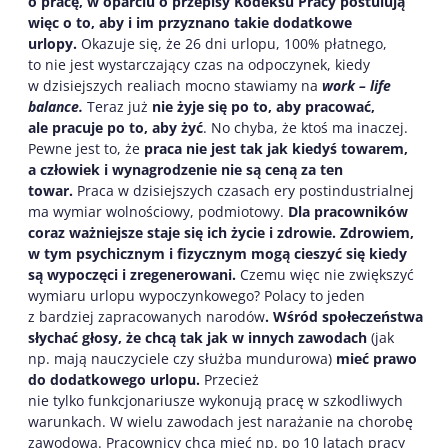
o pracę, w oparciu o przepisy Kodeksu Pracy postulują
więc o to, aby i im przyznano takie dodatkowe
urlopy.
Okazuje się, że 26 dni urlopu, 100% płatnego,
to nie jest wystarczający czas na odpoczynek, kiedy
w dzisiejszych realiach mocno stawiamy na
work – life
balance.
Teraz już
nie żyje się po to, aby pracować,
ale pracuje po to, aby żyć
. No chyba, że ktoś ma inaczej.
Pewne jest to, że
praca nie jest tak jak kiedyś towarem,
a człowiek i wynagrodzenie nie są ceną za ten
towar.
Praca w dzisiejszych czasach ery postindustrialnej
ma wymiar wolnościowy, podmiotowy.
Dla pracowników
coraz ważniejsze staje się ich życie i zdrowie. Zdrowiem,
w tym psychicznym i fizycznym mogą cieszyć się kiedy
są wypoczęci i zregenerowani.
Czemu więc nie zwiększyć
wymiaru urlopu wypoczynkowego? Polacy to jeden
z bardziej zapracowanych narodów
. Wśród społeczeństwa
słychać głosy, że chcą tak jak w innych zawodach
(jak
np. mają nauczyciele czy służba mundurowa)
mieć prawo
do dodatkowego urlopu.
Przecież
nie tylko funkcjonariusze wykonują pracę w szkodliwych
warunkach. W wielu zawodach jest narażanie na chorobę
zawodową. Pracownicy chcą mieć np. po 10 latach pracy