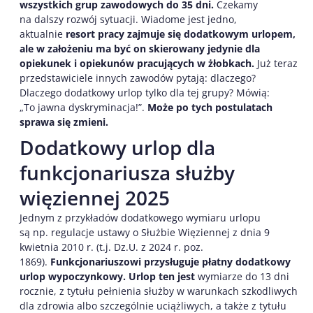
wszystkich grup zawodowych do 35 dni.
Czekamy
na dalszy rozwój sytuacji. Wiadome jest jedno,
aktualnie
resort pracy zajmuje się dodatkowym urlopem,
ale w założeniu ma być on skierowany jedynie dla
opiekunek i opiekunów pracujących w żłobkach.
Już teraz
przedstawiciele innych zawodów pytają: dlaczego?
Dlaczego dodatkowy urlop tylko dla tej grupy? Mówią:
„To jawna dyskryminacja!”.
Może po tych postulatach
sprawa się zmieni.
Dodatkowy urlop dla
funkcjonariusza służby
więziennej 2025
Jednym z przykładów dodatkowego wymiaru urlopu
są np. regulacje ustawy o Służbie Więziennej z dnia 9
kwietnia 2010 r. (t.j. Dz.U. z 2024 r. poz.
1869).
Funkcjonariuszowi przysługuje płatny dodatkowy
urlop wypoczynkowy. Urlop ten jest
wymiarze do 13 dni
rocznie, z tytułu pełnienia służby w warunkach szkodliwych
dla zdrowia albo szczególnie uciążliwych, a także z tytułu