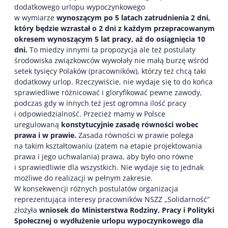
dodatkowego urlopu wypoczynkowego
w wymiarze
wynoszącym po 5 latach zatrudnienia 2 dni,
który będzie wzrastał o 2 dni z każdym przepracowanym
okresem wynoszącym 5 lat pracy, aż do osiągnięcia 10
dni.
To miedzy innymi ta propozycja ale też postulaty
środowiska związkowców wywołały nie małą burzę wśród
setek tysięcy Polaków (pracowników), którzy też chcą taki
dodatkowy urlop. Rzeczywiście, nie wydaje się to do końca
sprawiedliwe różnicować i gloryfikować pewne zawody,
podczas gdy w innych też jest ogromna ilość pracy
i odpowiedzialność. Przecież mamy w Polsce
uregulowaną
konstytucyjnie zasadę równości wobec
prawa i w prawie.
Zasada równości w prawie polega
na takim kształtowaniu (zatem na etapie projektowania
prawa i jego uchwalania) prawa, aby było ono równe
i sprawiedliwie dla wszystkich. Nie wydaje się to jednak
możliwe do realizacji w pełnym zakresie.
W konsekwencji różnych postulatów organizacja
reprezentująca interesy pracowników NSZZ „Solidarność”
złożyła
wniosek do Ministerstwa Rodziny, Pracy i Polityki
Społecznej o wydłużenie urlopu wypoczynkowego dla