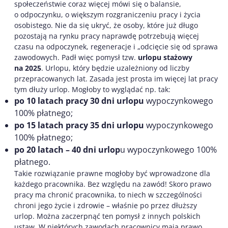
społeczeństwie coraz więcej mówi się o balansie,
o odpoczynku, o większym rozgraniczeniu pracy i życia
osobistego. Nie da się ukryć, że osoby, które już długo
pozostają na rynku pracy naprawdę potrzebują więcej
czasu na odpoczynek, regeneracje i „odcięcie się od sprawa
zawodowych. Padł więc pomysł tzw.
urlopu stażowy
na 2025
. Urlopu, który będzie uzależniony od liczby
przepracowanych lat. Zasada jest prosta im więcej lat pracy
tym dłuży urlop. Mogłoby to wyglądać np. tak:
po 10 latach pracy 30 dni urlopu
wypoczynkowego
100% płatnego;
po 15 latach pracy 35 dni urlopu
wypoczynkowego
100% płatnego;
po 20 latach – 40 dni urlop
u wypoczynkowego 100%
płatnego.
Takie rozwiązanie prawne mogłoby być wprowadzone dla
każdego pracownika. Bez względu na zawód! Skoro prawo
pracy ma chronić pracownika, to niech w szczególności
chroni jego życie i zdrowie – właśnie po przez dłuższy
urlop. Można zaczerpnąć ten pomysł z innych polskich
ustaw. W niektórych zawodach pracownicy mają prawo