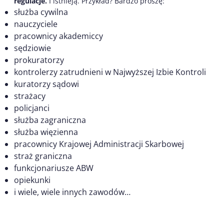
regulacje.
I istnieją. Przykład? Bardzo proszę:
służba cywilna
nauczyciele
pracownicy akademiccy
sędziowie
prokuratorzy
kontrolerzy zatrudnieni w Najwyższej Izbie Kontroli
kuratorzy sądowi
strażacy
policjanci
służba zagraniczna
służba więzienna
pracownicy Krajowej Administracji Skarbowej
straż graniczna
funkcjonariusze ABW
opiekunki
i wiele, wiele innych zawodów…