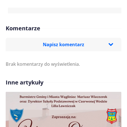
Komentarze
Napisz komentarz
Brak komentarzy do wyświetlenia.
Imię/ Nick*
Inne artykuły
Treść komentarza*