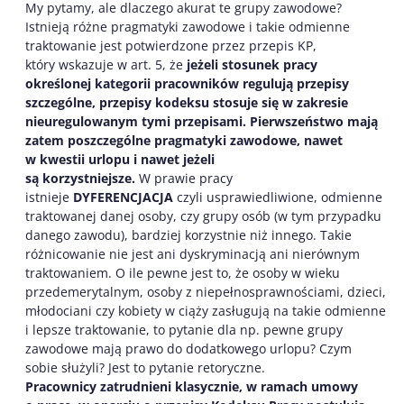
My pytamy, ale dlaczego akurat te grupy zawodowe?
Istnieją różne pragmatyki zawodowe i takie odmienne
traktowanie jest potwierdzone przez przepis KP,
który wskazuje w art. 5, że
jeżeli stosunek pracy
określonej kategorii pracowników regulują przepisy
szczególne, przepisy kodeksu stosuje się w zakresie
nieuregulowanym tymi przepisami. Pierwszeństwo mają
zatem poszczególne pragmatyki zawodowe, nawet
w kwestii urlopu i nawet jeżeli
są korzystniejsze.
W prawie pracy
istnieje
DYFERENCJACJA
czyli usprawiedliwione, odmienne
traktowanej danej osoby, czy grupy osób (w tym przypadku
danego zawodu), bardziej korzystnie niż innego. Takie
różnicowanie nie jest ani dyskryminacją ani nierównym
traktowaniem. O ile pewne jest to, że osoby w wieku
przedemerytalnym, osoby z niepełnosprawnościami, dzieci,
młodociani czy kobiety w ciąży zasługują na takie odmienne
i lepsze traktowanie, to pytanie dla np. pewne grupy
zawodowe mają prawo do dodatkowego urlopu? Czym
sobie służyli? Jest to pytanie retoryczne.
Pracownicy zatrudnieni klasycznie, w ramach umowy