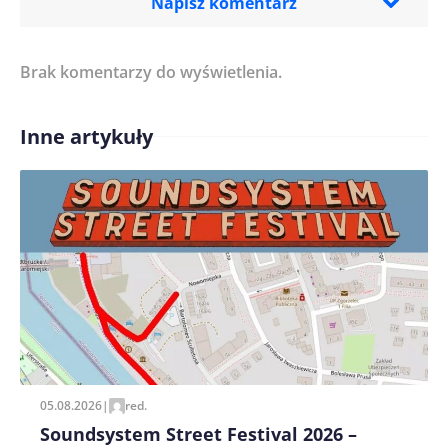
Napisz komentarz
Brak komentarzy do wyświetlenia.
Imię/ Nick*
Inne artykuły
Treść komentarza*
Zapamiętaj moje dane w tej przeglądarce podczas
pisania kolejnych komentarzy.
05.08.2026
|
red.
Soundsystem Street Festival 2026 –