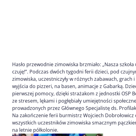
Hasło przewodnie zimowiska brzmiało: „Nasza szkoła u
czuję!”. Podczas dwóch tygodni ferii dzieci, pod cz
zimowiska, uczestniczyły w różnych zabawach, grach i 
wyjścia do pizzeri, na basen, animacje z Gabarką. Dzi
pierwszej pomocy, dzięki strażakom z jednostki OSP Bo
ze stresem, lękami i pogłębiały umiejętności społecz
prowadzonych przez Głównego Specjalistę ds. Profilak
Na zakończenie ferii burmistrz Wojciech Dobrołowicz
wszystkich uczestników zimowiska smacznym pączkiem.
na letnie półkolonie.