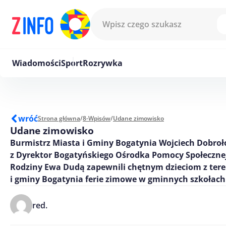
Przejdź do treści
Wiadomości
Sport
Rozrywka
wróć
Strona główna
/
8-Wpisów
/
Udane zimowisko
Udane zimowisko
Burmistrz Miasta i Gminy Bogatynia Wojciech Dobroł
z Dyrektor Bogatyńskiego Ośrodka Pomocy Społecznej
Rodziny Ewa Dudą zapewnili chętnym dzieciom z ter
i gminy Bogatynia ferie zimowe w gminnych szkołach
red.