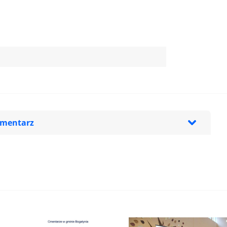
omentarz