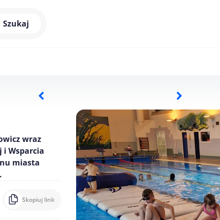
Szukaj
owicz wraz
 i Wsparcia
enu miasta
.
Skopiuj link