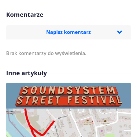
Komentarze
Napisz komentarz
Brak komentarzy do wyświetlenia.
Imię/ Nick*
Inne artykuły
Treść komentarza*
Zapamiętaj moje dane w tej przeglądarce podczas
pisania kolejnych komentarzy.