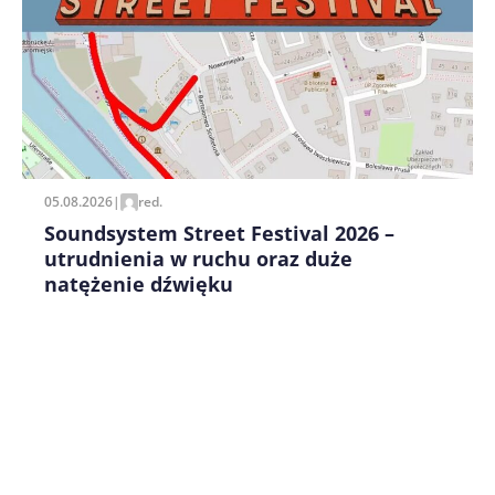
Zapamiętaj moje dane w tej przeglądarce podczas
pisania kolejnych komentarzy.
05.08.2026
|
red.
Soundsystem Street Festival 2026 –
utrudnienia w ruchu oraz duże
natężenie dźwięku