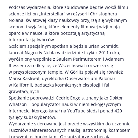
Podczas wydarzenia, które zbudowane będzie wokół filmu
science fiction „Interstellar” w reżyserii Christophera
Nolana, światowej klasy naukowcy przyjrzą się wybranym
scenom i wyjaśnią, które elementy filmowej wizji mają
oparcie w nauce, a które pozostają artystyczną
interpretacją twórców.
Gościem specjalnym spotkania będzie Brian Schmidt,
laureat Nagrody Nobla w dziedzinie fizyki z 2011 roku,
wyróżniony wspólnie z Saulem Perlmutterem i Adamem
Riessem za odkrycie, że Wszechświat rozszerza się
w przyspieszonym tempie. W Görlitz pojawi się również
Mansi Kasliwal, dyrektorka Obserwatorium Palomar
w Kalifornii, badaczka kosmicznych eksplozji i fal
grawitacyjnych.
Spotkanie poprowadzi Cedric Engels, znany jako Doktor
Whatson – popularyzator nauki w niemieckojęzycznym
internecie, którego kanał na YouTube śledzi ponad 420
tysięcy subskrybentów.
Wydarzenie skierowane jest przede wszystkim do uczennic
i uczniów zainteresowanych nauką, astronomią, kosmosem
i nowymi technologiami. Organizatorzy zachęcają