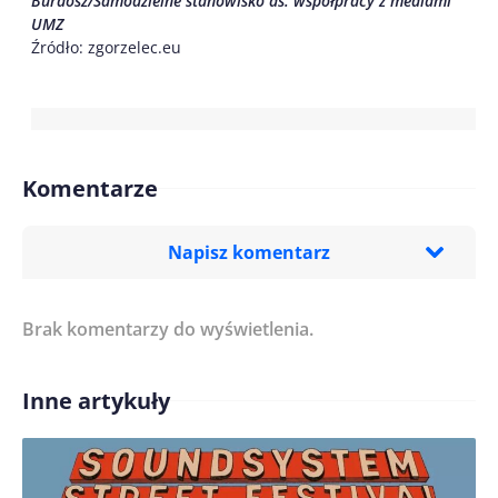
Burdosz/Samodzielne stanowisko ds. współpracy z mediami
UMZ
Źródło: zgorzelec.eu
Komentarze
Napisz komentarz
Brak komentarzy do wyświetlenia.
Imię/ Nick*
Inne artykuły
Treść komentarza*