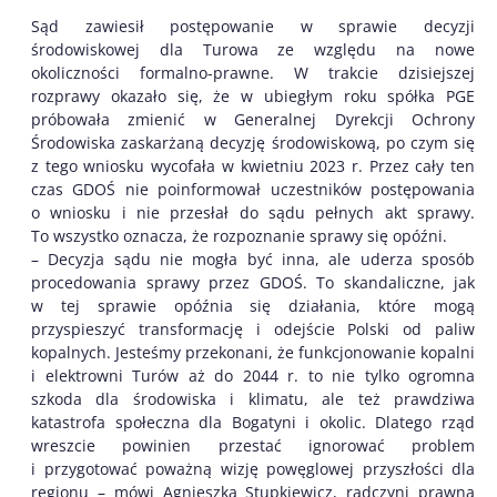
Sąd zawiesił postępowanie w sprawie decyzji
środowiskowej dla Turowa ze względu na nowe
okoliczności formalno-prawne. W trakcie dzisiejszej
rozprawy okazało się, że w ubiegłym roku spółka PGE
próbowała zmienić w Generalnej Dyrekcji Ochrony
Środowiska zaskarżaną decyzję środowiskową, po czym się
z tego wniosku wycofała w kwietniu 2023 r. Przez cały ten
czas GDOŚ nie poinformował uczestników postępowania
o wniosku i nie przesłał do sądu pełnych akt sprawy.
To wszystko oznacza, że rozpoznanie sprawy się opóźni.
– Decyzja sądu nie mogła być inna, ale uderza sposób
procedowania sprawy przez GDOŚ. To skandaliczne, jak
w tej sprawie opóźnia się działania, które mogą
przyspieszyć transformację i odejście Polski od paliw
kopalnych. Jesteśmy przekonani, że funkcjonowanie kopalni
i elektrowni Turów aż do 2044 r. to nie tylko ogromna
szkoda dla środowiska i klimatu, ale też prawdziwa
katastrofa społeczna dla Bogatyni i okolic. Dlatego rząd
wreszcie powinien przestać ignorować problem
i przygotować poważną wizję powęglowej przyszłości dla
regionu – mówi Agnieszka Stupkiewicz, radczyni prawna