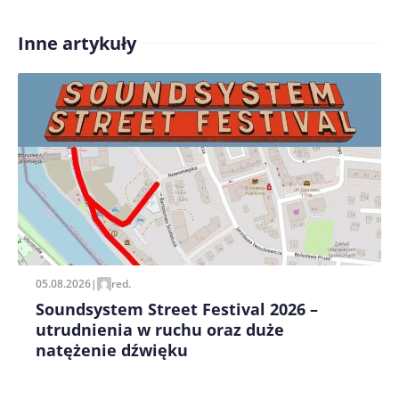
Inne artykuły
Treść komentarza*
Zapamiętaj moje dane w tej przeglądarce podczas
pisania kolejnych komentarzy.
05.08.2026
|
red.
Soundsystem Street Festival 2026 –
utrudnienia w ruchu oraz duże
natężenie dźwięku