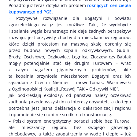
Ponadto już teraz dotyka ich problem
rosnących cen ciepła
kupowanego od PGE
.
– Pozytywne rozwiązanie dla Bogatyni i powiatu
zgorzeleckiego wciąż jest możliwe. Fakt, że wydobycie
i spalanie węgla brunatnego nie daje żadnych perspektyw
rozwoju, jest oczywisty choćby dla mieszkańców regionów,
które dzięki protestom na masową skalę obroniły się
przed budową nowych kopalni odkrywkowych. Gubin-
Brody, Ościsłowo, Oczkowice, Legnica, Złoczew czy Babiak
mogły potencjalnie stać się drugim Turowem – wraz
z całym bagażem gigantycznych problemów, jakie
ta kopalnia przyniosła mieszkańcom Bogatyni oraz ich
sąsiadom z Czech i Niemiec – mówi Tomasz Waśniewski
z Ogólnopolskiej Koalicji „Rozwój TAK – Odkrywki NIE”.
Jak podkreślają ekolodzy, od państwa należy oczekiwać
zadbania przede wszystkim o interesy obywateli, a do tego
potrzebna jest jasna deklaracja o dekarbonizacji regionu
i upomnienie się o unijne środki na transformację.
– Polski system energetyczny poradzi sobie bez Turowa,
ale mieszkańcy regionu bez swojego głównego
chlebodawcy, a także zaopatrzenia w wodę i ciepło – już