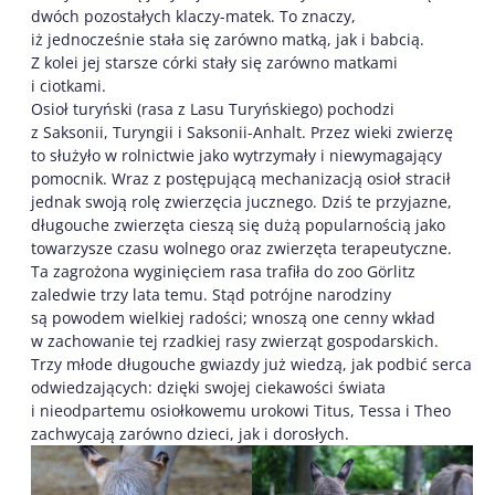
dwóch pozostałych klaczy-matek. To znaczy,
iż jednocześnie stała się zarówno matką, jak i babcią.
Z kolei jej starsze córki stały się zarówno matkami
i ciotkami.
Osioł turyński (rasa z Lasu Turyńskiego) pochodzi
z Saksonii, Turyngii i Saksonii-Anhalt. Przez wieki zwierzę
to służyło w rolnictwie jako wytrzymały i niewymagający
pomocnik. Wraz z postępującą mechanizacją osioł stracił
jednak swoją rolę zwierzęcia jucznego. Dziś te przyjazne,
długouche zwierzęta cieszą się dużą popularnością jako
towarzysze czasu wolnego oraz zwierzęta terapeutyczne.
Ta zagrożona wyginięciem rasa trafiła do zoo Görlitz
zaledwie trzy lata temu. Stąd potrójne narodziny
są powodem wielkiej radości; wnoszą one cenny wkład
w zachowanie tej rzadkiej rasy zwierząt gospodarskich.
Trzy młode długouche gwiazdy już wiedzą, jak podbić serca
odwiedzających: dzięki swojej ciekawości świata
i nieodpartemu osiołkowemu urokowi Titus, Tessa i Theo
zachwycają zarówno dzieci, jak i dorosłych.