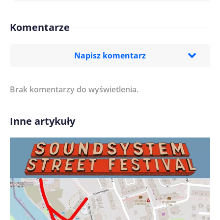
Komentarze
Napisz komentarz
Brak komentarzy do wyświetlenia.
Imię/ Nick*
Inne artykuły
Treść komentarza*
Zapamiętaj moje dane w tej przeglądarce podczas