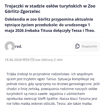
Trojaczki w stadzie osłów turyńskich w Zoo
Görlitz-Zgorzelec
Osłolandia w zoo Görlitz przypomina aktualnie
tętniące życiem przedszkole: do urodzonego 1
maja 2026 źrebaka Titusa dołączyły Tessa i Theo.
red.
Skopiuj link
18.06.2026
35
Czas lektury:
2
min
Trójka źrebiąt to przyrodnie rodzeństwo  ich wspólnym
ojcem jest trzyletni ogier Tarius. Sytuacja komplikuje się
jednak nieco, gdy spojrzymy na drzewo genealogiczne. Jeśli
chodzi o linię żeńską, powiązania rodzinne naszych osłów
turyńskich są nieco zawiłe  wyjaśnia z uśmiechem
opiekunka zwierząt Steffi Späthe. Nasza klacz Tessina jest
nie tylko matką jedynej ośliczki, Tessy, ale także matką