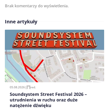
Brak komentarzy do wyświetlenia.
Imię/ Nick*
Inne artykuły
Treść komentarza*
Zapamiętaj moje dane w tej przeglądarce podczas
pisania kolejnych komentarzy.
05.08.2026
|
red.
Soundsystem Street Festival 2026 –
utrudnienia w ruchu oraz duże
natężenie dźwięku