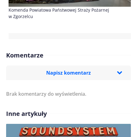
Komenda Powiatowa Państwowej Straży Pożarnej
w Zgorzelcu
Komentarze
Napisz komentarz
Brak komentarzy do wyświetlenia.
Imię/ Nick*
Inne artykuły
Treść komentarza*