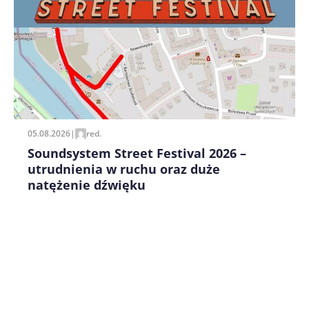
Zapamiętaj moje dane w tej przeglądarce podczas
pisania kolejnych komentarzy.
05.08.2026
|
red.
Soundsystem Street Festival 2026 –
utrudnienia w ruchu oraz duże
natężenie dźwięku