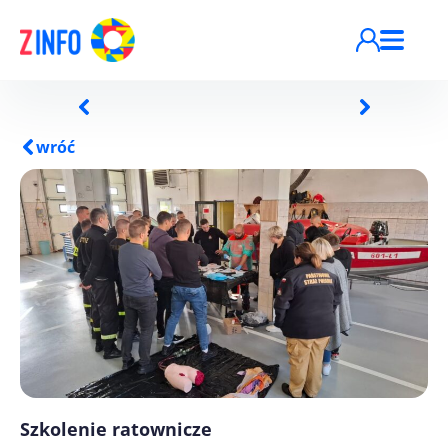
Przejdź do treści
wróć
Szkolenie ratownicze