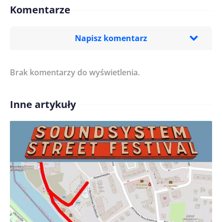
Komentarze
Napisz komentarz
Brak komentarzy do wyświetlenia.
Imię/ Nick*
Inne artykuły
Treść komentarza*
Zapamiętaj moje dane w tej przeglądarce podczas
pisania kolejnych komentarzy.