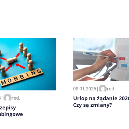
zeglądarce podczas pisania
08.01.2026
|
red.
6
|
red.
Urlop na żądanie 202
Czy są zmiany?
zepisy
bbingowe