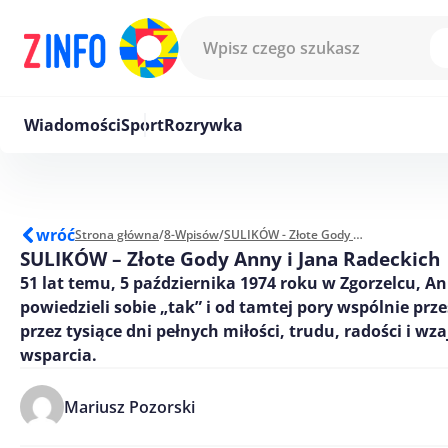
Przejdź do treści
Wiadomości
Sport
Rozrywka
wróć
Strona główna
/
8-Wpisów
/
SULIKÓW - Złote Gody Anny i Jana Radeckich
SULIKÓW – Złote Gody Anny i Jana Radeckich
51 lat temu, 5 października 1974 roku w Zgorzelcu, An
powiedzieli sobie „tak” i od tamtej pory wspólnie prze
przez tysiące dni pełnych miłości, trudu, radości i w
wsparcia.
Mariusz Pozorski