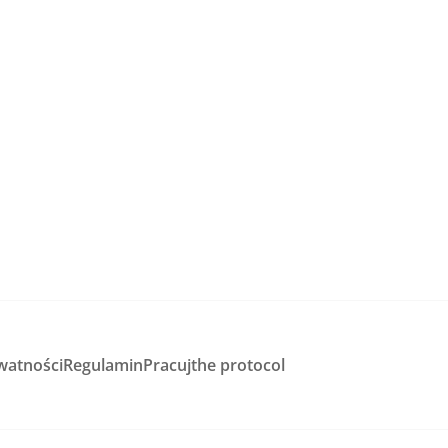
watności
Regulamin
Pracuj
the protocol