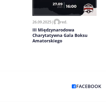
26.09.2025
|
red.
III Międzynarodowa
Charytatywna Gala Boksu
Amatorskiego
FACEBOOK