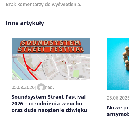
Brak komentarzy do wyświetlenia.
Imię/ Nick*
Inne artykuły
Treść komentarza*
Zapamiętaj moje dane w tej pr
05.08.2026
|
red.
kolejnych komentarzy.
Soundsystem Street Festival
25.06.202
2026 – utrudnienia w ruchu
Nowe pr
oraz duże natężenie dźwięku
antymo