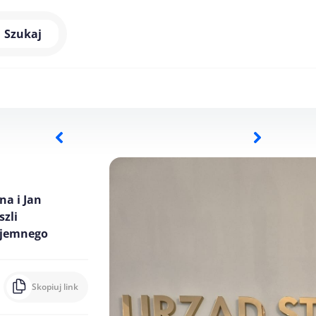
Szukaj
na i Jan
szli
zajemnego
Skopiuj link