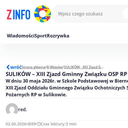
Przejdź do treści
Wiadomości
Sport
Rozrywka
wróć
Strona główna
/
8-Wpisów
/
SULIKÓW - XIII Zjazd Gminny Związku OSP RP w Sulikow
SULIKÓW – XIII Zjazd Gminny Związku OSP RP
W dniu 30 maja 2026r. w Szkole Podstawowej w Bierne
XIII Zjazd Oddziału Gminnego Związku Ochotniczych 
Pożarnych RP w Sulikowie.
red.
02.06.2026
39
Czas lektury:
3
min