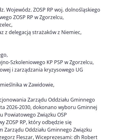
dz. Wojewódz. ZOSP RP woj. dolnośląskiego
wego ZOSP RP w Zgorzelcu,
zelec,
 z delegacją strażaków z Niemiec,
ego,
cyjno-Szkoleniowego KP PSP w Zgorzelcu,
dowej i zarządzania kryzysowego UG
emieślnika w Zawidowie,
kcjonowania Zarządu Oddziału Gminnego
lata 2026-2030, dokonano wyboru Gminnej
iału Powiatowego Związku OSP
wy ZOSP RP, który odbędzie się
sem Zarządu Oddziału Gminnego Związku
egorz Fleszar, Wiceprezesami: dh Robert