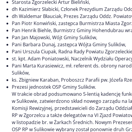
Starosta Zgorzelecki Artur Bieliński,
dh Kazimierz Słabicki, Członek Prezydium Zarządu Od
dh Waldemar Błauciak, Prezes Zarządu Oddz. Powiato
Pan Piotr Konwiński, zastępca Burmistrza Miasta Zgor
Pan Henrik Biehle, Burmistrz Gminy Hohendubrau wraz
Pan Jan Majowski, Wójt Gminy Sulików,
Pani Barbara Dunaj, zastępca Wójta Gminy Sulików,
Pani Urszula Ciupak, Radna Rady Powiatu Zgorzelecki
st. kpt. Adam Poniatowski, Naczelnik Wydziału Opera
Pani Marta Kurasiewicz, mł. referent ds. obrony naro
Sulików,
ks. Zbigniew Karaban, Proboszcz Parafii pw. Józefa Rz
Prezesi jednostek OSP Gminy Sulików.
W trakcie obrad podsumowano 5-lentią kadencję fun
w Sulikowie, zatwierdzono skład nowego zarządu na 
Komisji Rewizyjnej, przedstawicieli do Zarządu Oddz
RP w Zgorzelcu a także delegatów na VI Zjazd Powiato
w listopadzie br. w Żarkach Średnich. Nowym Preze
OSP RP w Sulikowie wybrany został ponownie druh Grz