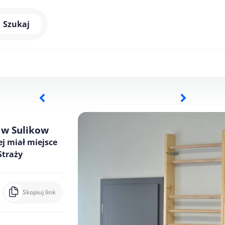
Szukaj
 w Sulikow
j miał miejsce
Straży
Skopiuj link