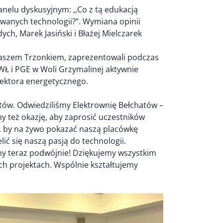
nelu dyskusyjnym: ,,Co z tą edukacją
anych technologii?”. Wymiana opinii
ych, Marek Jasiński i Błażej Mielczarek
maszem Trzonkiem, zaprezentowali podczas
 WŁ i PGE w Woli Grzymalinej aktywnie
sektora energetycznego.
tów. Odwiedziliśmy Elektrownię Bełchatów –
y też okazję, aby zaprosić uczestników
t, by na żywo pokazać naszą placówkę
ić się naszą pasją do technologii.
amy teraz podwójnie! Dziękujemy wszystkim
ch projektach. Wspólnie kształtujemy