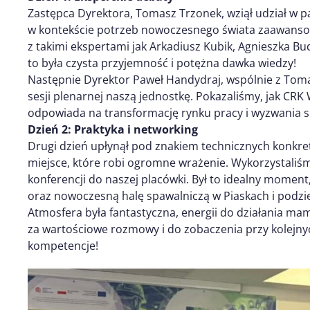
Zastępca Dyrektora, Tomasz Trzonek, wziął udział w pa
w kontekście potrzeb nowoczesnego świata zaawansow
z takimi ekspertami jak Arkadiusz Kubik, Agnieszka Bud
to była czysta przyjemność i potężna dawka wiedzy!
Następnie Dyrektor Paweł Handydraj, wspólnie z To
sesji plenarnej naszą jednostkę. Pokazaliśmy, jak CRK
odpowiada na transformację rynku pracy i wyzwania 
Dzień 2: Praktyka i networking
Drugi dzień upłynął pod znakiem technicznych konkre
miejsce, które robi ogromne wrażenie. Wykorzystaliśm
konferencji do naszej placówki. Był to idealny momen
oraz nowoczesną halę spawalniczą w Piaskach i podziel
Atmosfera była fantastyczna, energii do działania m
za wartościowe rozmowy i do zobaczenia przy kolejny
kompetencje!