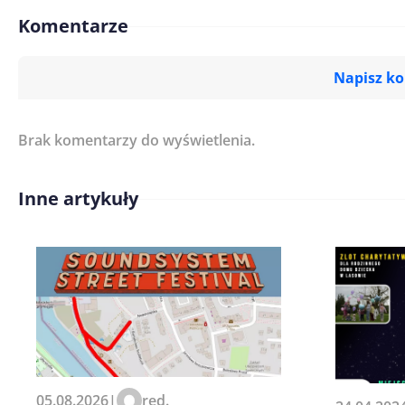
Komentarze
Napisz k
Brak komentarzy do wyświetlenia.
Imię/ Nick*
Inne artykuły
Treść komentarza*
Zapamiętaj moje dane w tej pr
05.08.2026
|
red.