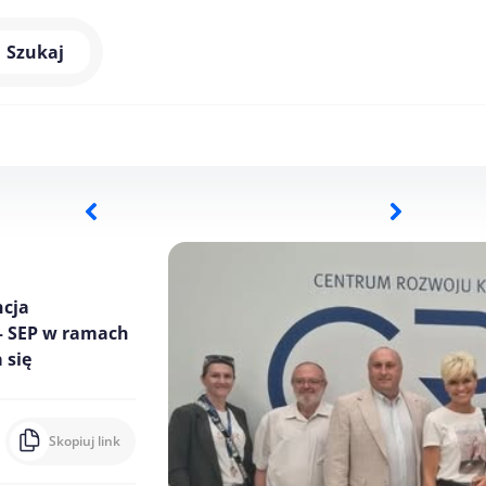
Szukaj
ncja
– SEP w ramach
 się
Skopiuj link