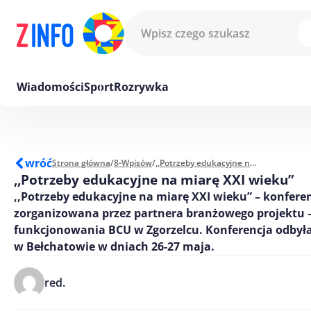
Przejdź do treści
Wiadomości
Sport
Rozrywka
wróć
Strona główna
/
8-Wpisów
/
,,Potrzeby edukacyjne na miarę XXI wieku”
,,Potrzeby edukacyjne na miarę XXI wieku”
,,Potrzeby edukacyjne na miarę XXI wieku” – konfere
zorganizowana przez partnera branżowego projektu 
funkcjonowania BCU w Zgorzelcu. Konferencja odbyła
w Bełchatowie w dniach 26-27 maja.
red.