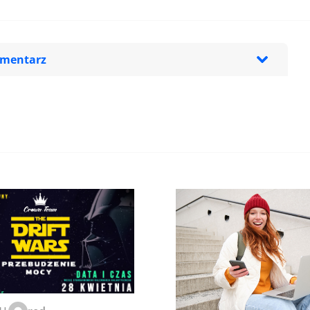
omentarz
zeglądarce podczas pisania