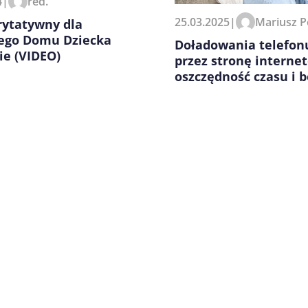
4
|
red.
25.03.2025
|
Mariusz P
rytatywny dla
ego Domu Dziecka
Doładowania telefon
ie (VIDEO)
przez stronę interne
oszczędność czasu i 