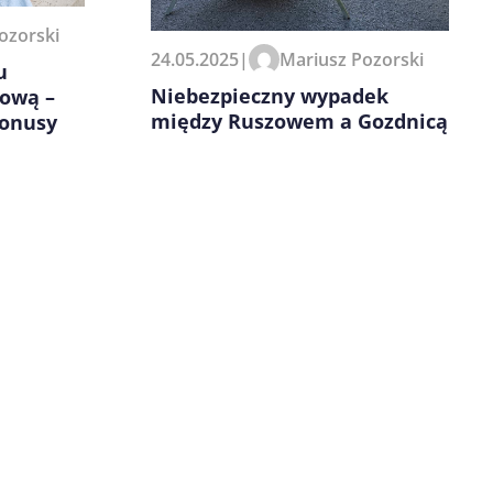
ozorski
24.05.2025
|
Mariusz Pozorski
u
Niebezpieczny wypadek
tową –
między Ruszowem a Gozdnicą
bonusy