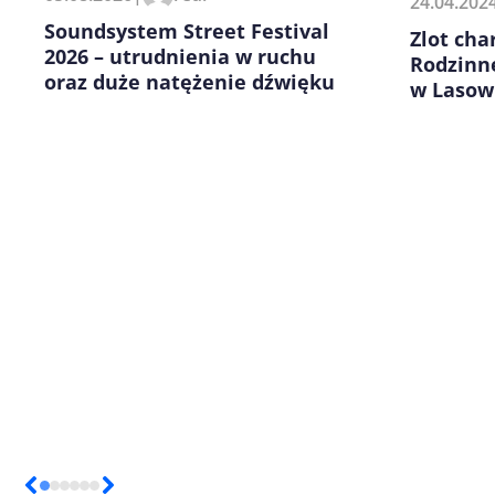
24.04.202
kolejnych komentarzy.
Soundsystem Street Festival
Zlot cha
2026 – utrudnienia w ruchu
Rodzinn
oraz duże natężenie dźwięku
w Lasow