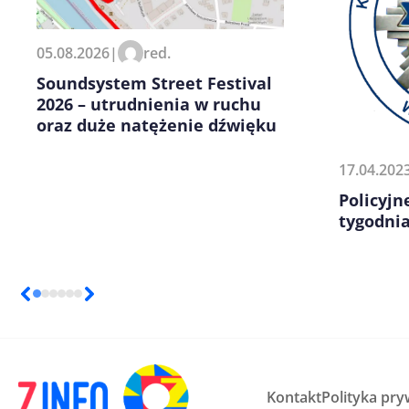
Zapamiętaj moje dane w tej pr
05.08.2026
|
red.
kolejnych komentarzy.
Soundsystem Street Festival
2026 – utrudnienia w ruchu
oraz duże natężenie dźwięku
17.04.202
Policyj
tygodni
Kontakt
Polityka pry