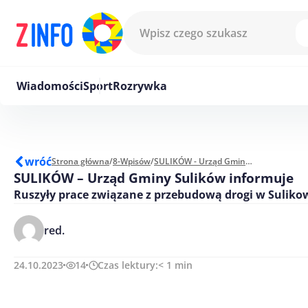
Przejdź do treści
Wiadomości
Sport
Rozrywka
wróć
Strona główna
/
8-Wpisów
/
SULIKÓW - Urząd Gminy Sulików informuje
SULIKÓW – Urząd Gminy Sulików informuje
Ruszyły prace związane z przebudową drogi w Sulikow
red.
24.10.2023
14
Czas lektury:
< 1
min