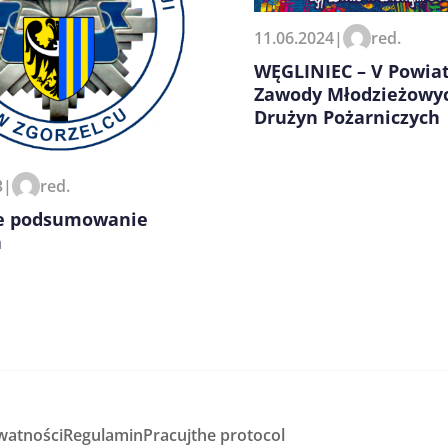
11.06.2024
|
red.
zeglądarce podczas pisania
WĘGLINIEC – V Powia
Zawody Młodzieżowy
Drużyn Pożarniczych
3
|
red.
ne podsumowanie
a
watności
Regulamin
Pracuj
the protocol