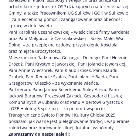
Sołectwom, Kołom Gospodyń Wiejskich oraz Strażakom
ochotnikom z jednostek OSP działających na terenie naszej
Gminy, a także Pracownikom UG Sulików i GOK w Sulikowie
– za nieocenioną pomoc i zaangażowanie oraz obecność
i pracę w dniu święta.
Pani Karolinie Czesnakowskiej – właścicielce firmy Gardenia
oraz Pani Małgorzacie Czesnakowskiej – Sołtys Małej Wsi
Dolnej – za przepiękne ozdoby, przystrojenie Kościoła
oraz miejsca uroczystości.
Mieszkańcom Radzimowa Górnego i Dolnego: Pani Helenie
Dróżdż, Pani Krystynie Jaworskiej, Pani Jolancie Jaworskiej,
Pani Annie Wieczorek, Pani Klaudii Cisek, Pani Klaudii
Grubek, Pani Renacie Szałas, Pani Jolancie Bajda, Panu
Grzegorzowi Oleszko – za wykonanie wieńca.
Partnerom: Panu Janowi Soleckiemu Soley Areca, Panu
Jackowi Baranowi Prezesowi Zakładu Gospodarki i Usług
Komunalnych w Lubaniu oraz Panu Albertowi Gryszczuk
i OZE Holding 3 sp. z o.o. – za pomoc i wsparcie.
Transgraniczne Święto Plonów i Kultury Chleba 2025
pokazało, jak ważne jest pielęgnowanie tradycji, wspieranie
rolnictwa oraz budowanie silnej, lokalnej wspólnoty.
Zapraszamy do naszej galerii: