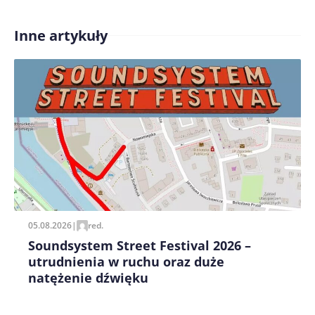
Inne artykuły
Treść komentarza*
Zapamiętaj moje dane w tej przeglądarce podczas
pisania kolejnych komentarzy.
05.08.2026
|
red.
Soundsystem Street Festival 2026 –
utrudnienia w ruchu oraz duże
natężenie dźwięku