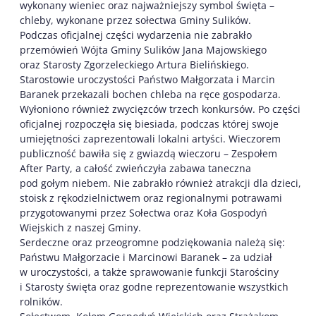
wykonany wieniec oraz najważniejszy symbol święta –
chleby, wykonane przez sołectwa Gminy Sulików.
Podczas oficjalnej części wydarzenia nie zabrakło
przemówień Wójta Gminy Sulików Jana Majowskiego
oraz Starosty Zgorzeleckiego Artura Bielińskiego.
Starostowie uroczystości Państwo Małgorzata i Marcin
Baranek przekazali bochen chleba na ręce gospodarza.
Wyłoniono również zwycięzców trzech konkursów. Po części
oficjalnej rozpoczęła się biesiada, podczas której swoje
umiejętności zaprezentowali lokalni artyści. Wieczorem
publiczność bawiła się z gwiazdą wieczoru – Zespołem
After Party, a całość zwieńczyła zabawa taneczna
pod gołym niebem. Nie zabrakło również atrakcji dla dzieci,
stoisk z rękodzielnictwem oraz regionalnymi potrawami
przygotowanymi przez Sołectwa oraz Koła Gospodyń
Wiejskich z naszej Gminy.
Serdeczne oraz przeogromne podziękowania należą się:
Państwu Małgorzacie i Marcinowi Baranek – za udział
w uroczystości, a także sprawowanie funkcji Starościny
i Starosty święta oraz godne reprezentowanie wszystkich
rolników.