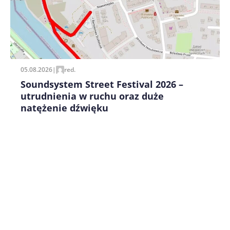
Zapamiętaj moje dane w tej przeglądarce podczas
pisania kolejnych komentarzy.
05.08.2026
|
red.
Soundsystem Street Festival 2026 –
utrudnienia w ruchu oraz duże
natężenie dźwięku