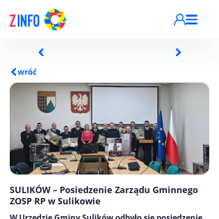
Przejdź do treści
wróć
SULIKÓW – Posiedzenie Zarządu Gminnego
ZOSP RP w Sulikowie
W Urzędzie Gminy Sulików odbyło się posiedzenie