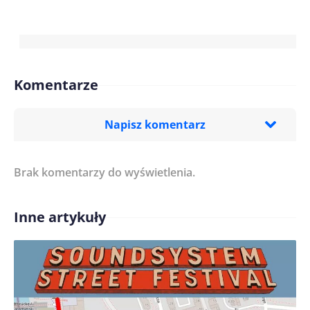
Komentarze
Napisz komentarz
Brak komentarzy do wyświetlenia.
Imię/ Nick*
Inne artykuły
Treść komentarza*