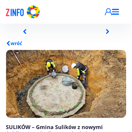
Przejdź do treści
wróć
SULIKÓW – Gmina Sulików z nowymi