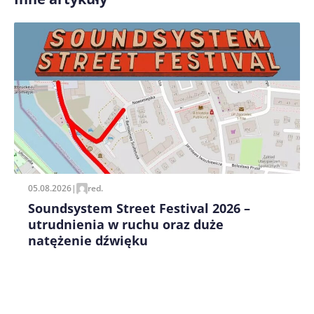
Zapamiętaj moje dane w tej przeglądarce podczas
pisania kolejnych komentarzy.
05.08.2026
|
red.
Soundsystem Street Festival 2026 –
utrudnienia w ruchu oraz duże
natężenie dźwięku