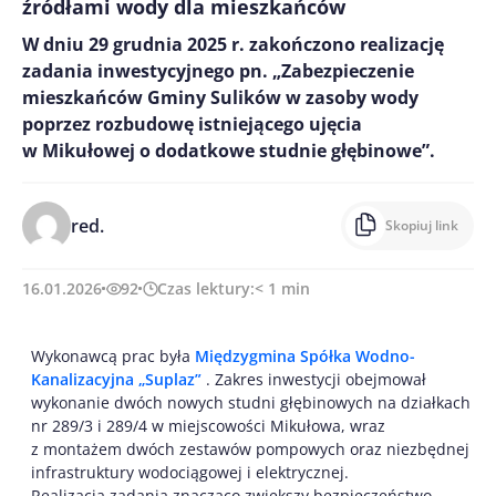
źródłami wody dla mieszkańców
W dniu 29 grudnia 2025 r. zakończono realizację
zadania inwestycyjnego pn. „Zabezpieczenie
mieszkańców Gminy Sulików w zasoby wody
poprzez rozbudowę istniejącego ujęcia
w Mikułowej o dodatkowe studnie głębinowe”.
red.
Skopiuj link
16.01.2026
92
Czas lektury:
< 1
min
Wykonawcą prac była
Międzygmina Spółka Wodno-
Kanalizacyjna „Suplaz”
. Zakres inwestycji obejmował
wykonanie dwóch nowych studni głębinowych na działkach
nr 289/3 i 289/4 w miejscowości Mikułowa, wraz
z montażem dwóch zestawów pompowych oraz niezbędnej
infrastruktury wodociągowej i elektrycznej.
Realizacja zadania znacząco zwiększy bezpieczeństwo