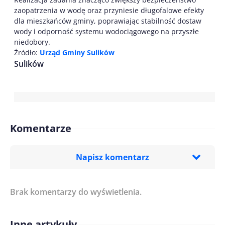
zaopatrzenia w wodę oraz przyniesie długofalowe efekty
dla mieszkańców gminy, poprawiając stabilność dostaw
wody i odporność systemu wodociągowego na przyszłe
niedobory.
Źródło:
Urząd Gminy Sulików
Sulików
Komentarze
Napisz komentarz
Brak komentarzy do wyświetlenia.
Imię/ Nick*
Inne artykuły
Treść komentarza*