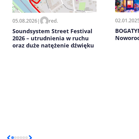
Zapamiętaj moje dane w tej pr
02.01.202
05.08.2026
|
red.
kolejnych komentarzy.
BOGATYN
Soundsystem Street Festival
Noworo
2026 – utrudnienia w ruchu
oraz duże natężenie dźwięku