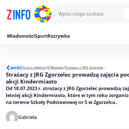
Przejdź do treści
Wiadomości
Sport
Rozrywka
wróć
Strona główna
/
8-Wpisów
/
Strażacy z JRG Zgorzelec prowadzą zajęcia podczas letniej akcji Kindermiasto
Strażacy z JRG Zgorzelec prowadzą zajęcia pod
akcji Kindermiasto
Od 18.07.2023 r. strażacy z JRG Zgorzelec prowadzą za
letniej akcji Kindermiasto, które w tym roku zorgani
na terenie Szkoły Podstawowej nr 5 w Zgorzelcu.
Gabriela