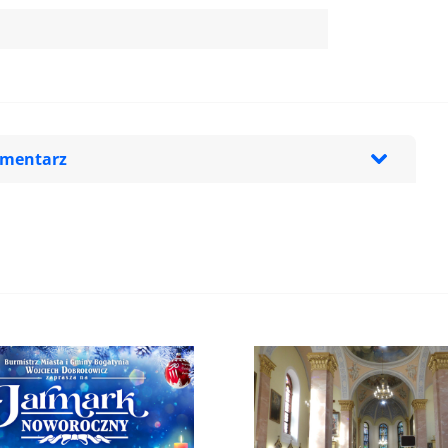
omentarz