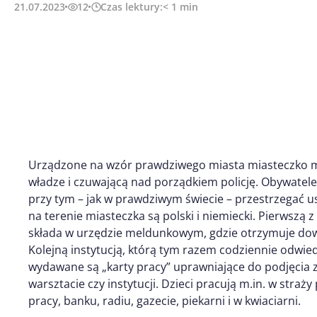
21.07.2023
12
Czas lektury:
< 1
min
Urządzone na wzór prawdziwego miasta miasteczko ma
władze i czuwającą nad porządkiem policję. Obywatele 
przy tym – jak w prawdziwym świecie – przestrzegać 
na terenie miasteczka są polski i niemiecki. Pierwszą
składa w urzędzie meldunkowym, gdzie otrzymuje dow
Kolejną instytucją, którą tym razem codziennie odwied
wydawane są „karty pracy” uprawniające do podjęci
warsztacie czy instytucji. Dzieci pracują m.in. w straży 
pracy, banku, radiu, gazecie, piekarni i w kwiaciarni.