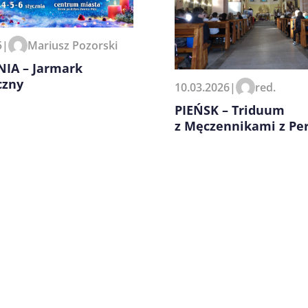
zeglądarce podczas pisania
5
|
Mariusz Pozorski
IA – Jarmark
czny
10.03.2026
|
red.
PIEŃSK – Triduum
z Męczennikami z Pe