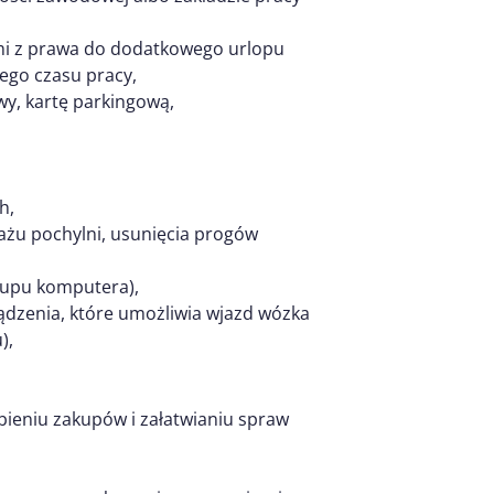
ymi z prawa do dodatkowego urlopu
ego czasu pracy,
y, kartę parkingową,
h,
tażu pochylni, usunięcia progów
akupu komputera),
ządzenia, które umożliwia wjazd wózka
),
bieniu zakupów i załatwianiu spraw