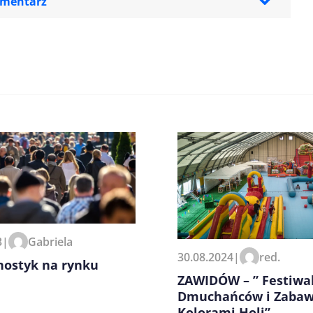
omentarz
zeglądarce podczas pisania
3
|
Gabriela
30.08.2024
|
red.
nostyk na rynku
ZAWIDÓW – ” Festiwa
Dmuchańców i Zaba
Kolorami Holi”