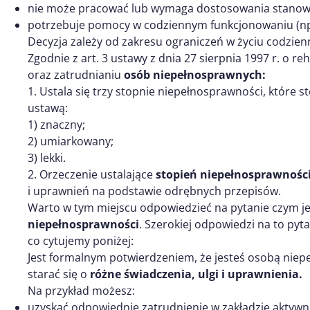
nie może pracować lub wymaga dostosowania stanowi
potrzebuje pomocy w codziennym funkcjonowaniu (n
Decyzja zależy od zakresu ograniczeń w życiu codzien
Zgodnie z art. 3 ustawy z dnia 27 sierpnia 1997 r. o re
oraz zatrudnianiu
osób niepełnosprawnych:
1. Ustala się trzy stopnie niepełnosprawności, które st
ustawą:
1) znaczny;
2) umiarkowany;
3) lekki.
2. Orzeczenie ustalające
stopień niepełnosprawnośc
i uprawnień na podstawie odrębnych przepisów.
Warto w tym miejscu odpowiedzieć na pytanie czym j
niepełnosprawności
. Szerokiej odpowiedzi na to pyt
co cytujemy poniżej:
Jest formalnym potwierdzeniem, że jesteś osobą nie
starać się o
różne świadczenia, ulgi i uprawnienia.
Na przykład możesz:
uzyskać odpowiednie zatrudnienie w zakładzie aktywn