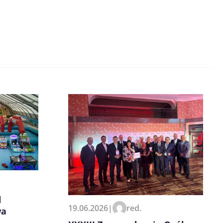
l
19.06.2026
|
red.
wa