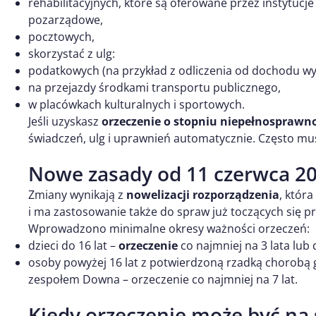
rehabilitacyjnych, które są oferowane przez instytucj
pozarządowe,
pocztowych,
skorzystać z ulg:
podatkowych (na przykład z odliczenia od dochodu wyd
na przejazdy środkami transportu publicznego,
w placówkach kulturalnych i sportowych.
Jeśli uzyskasz
orzeczenie o stopniu niepełnosprawn
świadczeń, ulg i uprawnień automatycznie. Często mu
Nowe zasady od 11 czerwca 2
Zmiany wynikają z
nowelizacji rozporządzenia
, która
i ma zastosowanie także do spraw już toczących się pr
Wprowadzono minimalne okresy ważności orzeczeń:
dzieci do 16 lat –
orzeczenie
co najmniej na 3 lata lub
osoby powyżej 16 lat z potwierdzoną rzadką chorobą
zespołem Downa – orzeczenie co najmniej na 7 lat.
Kiedy orzeczenie może być na 