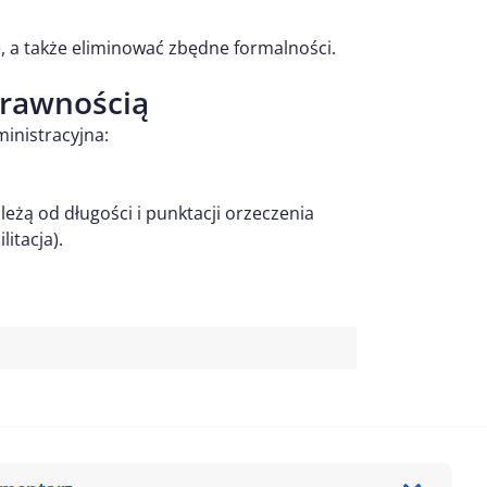
e, a także eliminować zbędne formalności.
prawnością
inistracyjna:
eżą od długości i punktacji orzeczenia
litacja).