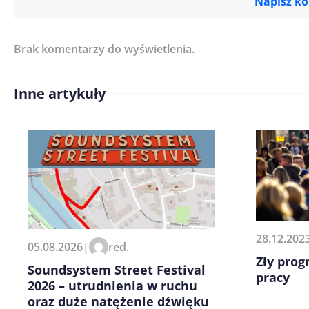
Napisz k
Brak komentarzy do wyświetlenia.
Imię/ Nick*
Inne artykuły
Treść komentarza*
Zapamiętaj moje dane w tej pr
28.12.202
05.08.2026
|
red.
kolejnych komentarzy.
Zły prog
Soundsystem Street Festival
pracy
2026 – utrudnienia w ruchu
oraz duże natężenie dźwięku