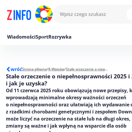
Przejdź do treści
Wiadomości
Sport
Rozrywka
wróć
Strona główna
/
8-Wpisów
/
Stałe orzeczenie o niepełnosprawności 2025 i 2026 – kto i jak je uzyska?
Stałe orzeczenie o niepełnosprawności 2025 i 
i jak je uzyska?
Od 11 czerwca 2025 roku obowiązują nowe przepisy, 
wprowadzają minimalne okresy ważności orzeczeń
o niepełnosprawności oraz ułatwiają ich wydawanie
z rzadkimi chorobami genetycznymi i zespołem Down
może liczyć na orzeczenie na stałe lub na długi okres,
zmiany są ważne i jak wpłyną na wsparcie dla osób