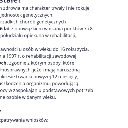
 zdrowia ma charakter trwały i nie rokuje
 jednostek genetycznych.
 rzadkich chorób genetycznych
6 lat
z obowiązkiem wpisania punktów 7 i 8
półudziału opiekuna w rehabilitacji,
awności u osób w wieku do 16 roku życia.
ia 1997 r. o rehabilitacji zawodowej
ych,
zgodnie z którym osoby, które
pełnosprawnych, jeżeli mają naruszoną
kresie trwania powyżej 12 miesięcy,
 uszkodzenia organizmu, powodującą
omocy w zaspokajaniu podstawowych potrzeb
bne osobie w danym wieku.
y
zpatrywania wniosków: