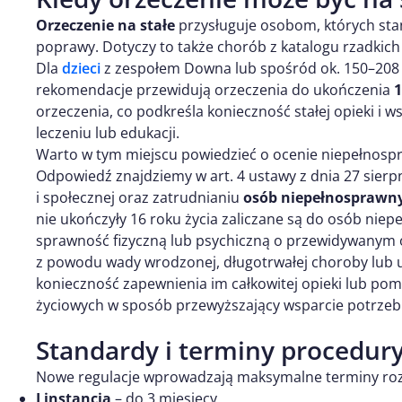
Orzeczenie na stałe
przysługuje osobom, których stan
poprawy. Dotyczy to także chorób z katalogu rzadkich
Dla
dzieci
z zespołem Downa lub spośród ok. 150–208
rekomendacje przewidują orzeczenia do ukończenia
1
orzeczenia, co podkreśla konieczność stałej opieki i ws
leczeniu lub edukacji.
Warto w tym miejscu powiedzieć o ocenie niepełnospr
Odpowiedź znajdziemy w art. 4 ustawy z dnia 27 sierpn
i społecznej oraz zatrudnianiu
osób niepełnosprawn
nie ukończyły 16 roku życia zaliczane są do osób nie
sprawność fizyczną lub psychiczną o przewidywanym o
z powodu wady wrodzonej, długotrwałej choroby lub
konieczność zapewnienia im całkowitej opieki lub p
życiowych w sposób przewyższający wsparcie potrze
Standardy i terminy procedur
Nowe regulacje wprowadzają maksymalne terminy ro
I instancja
– do 3 miesięcy,