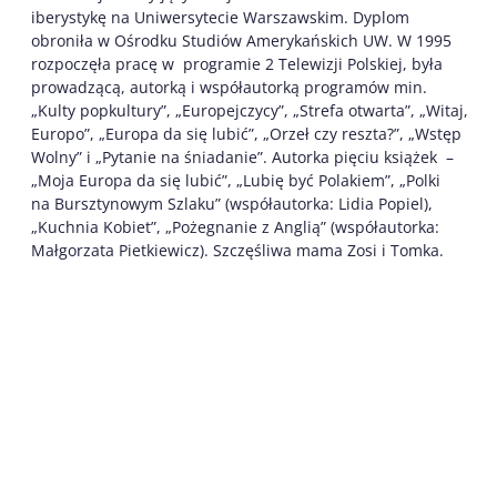
iberystykę na Uniwersytecie Warszawskim. Dyplom
obroniła w Ośrodku Studiów Amerykańskich UW. W 1995
rozpoczęła pracę w programie 2 Telewizji Polskiej, była
prowadzącą, autorką i współautorką programów min.
„Kulty popkultury”, „Europejczycy”, „Strefa otwarta”, „Witaj,
Europo”, „Europa da się lubić”, „Orzeł czy reszta?”, „Wstęp
Wolny” i „Pytanie na śniadanie”. Autorka pięciu książek –
„Moja Europa da się lubić”, „Lubię być Polakiem”, „Polki
na Bursztynowym Szlaku” (współautorka: Lidia Popiel),
„Kuchnia Kobiet”, „Pożegnanie z Anglią” (współautorka:
Małgorzata Pietkiewicz). Szczęśliwa mama Zosi i Tomka.