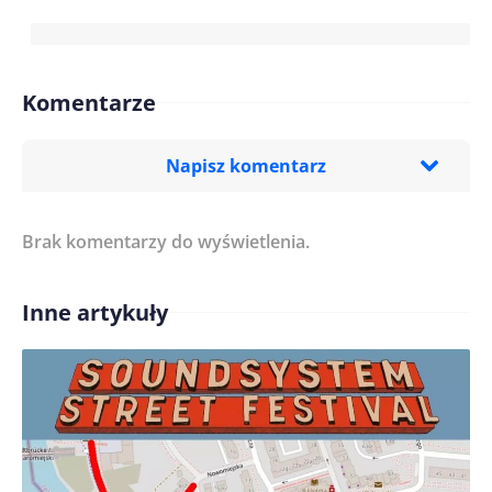
Komentarze
Napisz komentarz
Brak komentarzy do wyświetlenia.
Imię/ Nick*
Inne artykuły
Treść komentarza*