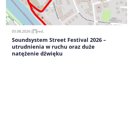
Zapamiętaj moje dane w tej przeglądarce podczas
pisania kolejnych komentarzy.
05.08.2026
|
red.
Soundsystem Street Festival 2026 –
utrudnienia w ruchu oraz duże
natężenie dźwięku