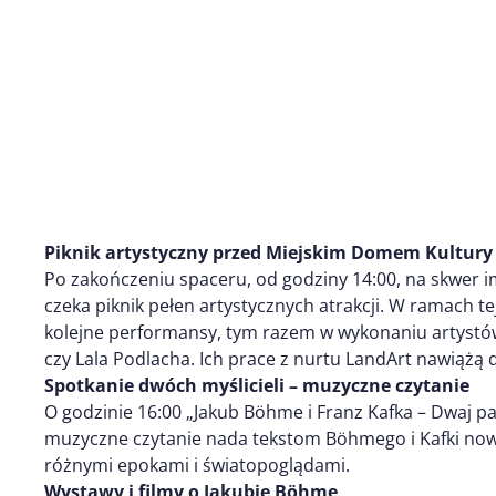
Piknik artystyczny przed Miejskim Domem Kultury
Po zakończeniu spaceru, od godziny 14:00, na skwer im
czeka piknik pełen artystycznych atrakcji. W ramach 
kolejne performansy, tym razem w wykonaniu artystó
czy Lala Podlacha. Ich prace z nurtu LandArt nawiążą
Spotkanie dwóch myślicieli – muzyczne czytanie
O godzinie 16:00 „Jakub Böhme i Franz Kafka – Dwaj pa
muzyczne czytanie nada tekstom Böhmego i Kafki no
różnymi epokami i światopoglądami.
Wystawy i filmy o Jakubie Böhme