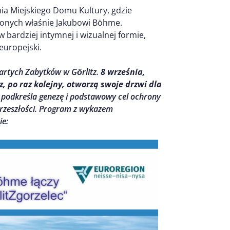
ia Miejskiego Domu Kultury, gdzie
conych właśnie Jakubowi Böhme.
w bardziej intymnej i wizualnej formie,
europejski.
artych Zabytków w Gӧrlitz
.
8 września,
, po raz kolejny, otworzą swoje drzwi dla
” podkreśla genezę i podstawowy cel ochrony
rzeszłości. Program z wykazem
ie: