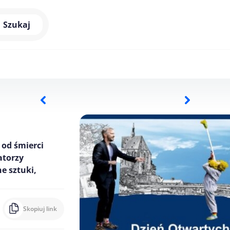
Szukaj
 od śmierci
atorzy
e sztuki,
Skopiuj link