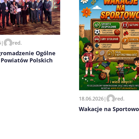
zeglądarce podczas pisania
6
|
red.
Zgromadzenie Ogólne
 Powiatów Polskich
18.06.2026
|
red.
Wakacje na Sportowo