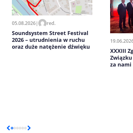
Zapamiętaj moje dane w tej pr
05.08.2026
|
red.
kolejnych komentarzy.
Soundsystem Street Festival
2026 – utrudnienia w ruchu
19.06.202
oraz duże natężenie dźwięku
XXXIII 
Związku
za nami