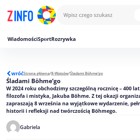
Przejdź do treści
Wiadomości
Sport
Rozrywka
wróć
Strona główna
/
8-Wpisów
/
Śladami Böhme’go
Śladami Böhme’go
W 2024 roku obchodzimy szczególną rocznicę – 400 lat
filozofa i mistyka, Jakuba Böhme. Z tej okazji organiz
zapraszają 8 września na wyjątkowe wydarzenie, pełn
historii i refleksji nad twórczością Böhmego.
Gabriela