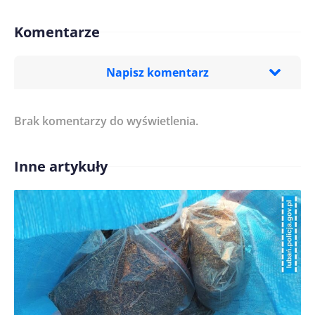
Komentarze
Napisz komentarz
Brak komentarzy do wyświetlenia.
Imię/ Nick*
Inne artykuły
Treść komentarza*
Zapamiętaj moje dane w tej przeglądarce podczas
pisania kolejnych komentarzy.