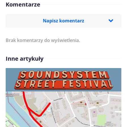
Komentarze
Napisz komentarz
Brak komentarzy do wyświetlenia.
Imię/ Nick*
Inne artykuły
Treść komentarza*
Zapamiętaj moje dane w tej przeglądarce podczas
pisania kolejnych komentarzy.