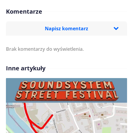
Komentarze
Napisz komentarz
Brak komentarzy do wyświetlenia.
Imię/ Nick*
Inne artykuły
Treść komentarza*
Zapamiętaj moje dane w tej przeglądarce podczas
pisania kolejnych komentarzy.