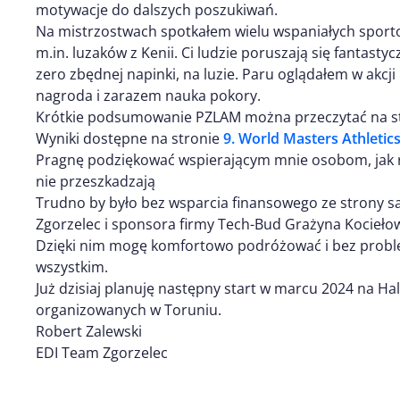
motywacje do dalszych poszukiwań.
Na mistrzostwach spotkałem wielu wspaniałych spor
m.in. luzaków z Kenii. Ci ludzie poruszają się fantastycz
zero zbędnej napinki, na luzie. Paru oglądałem w akcji 
nagroda i zarazem nauka pokory.
Krótkie podsumowanie PZLAM można przeczytać na s
Wyniki dostępne na stronie
9. World Masters Athleti
Pragnę podziękować wspierającym mnie osobom, jak r
nie przeszkadzają
Trudno by było bez wsparcia finansowego ze strony 
Zgorzelec i sponsora firmy Tech-Bud Grażyna Kociełowi
Dzięki nim mogę komfortowo podróżować i bez probl
wszystkim.
Już dzisiaj planuję następny start w marcu 2024 na 
organizowanych w Toruniu.
Robert Zalewski
EDI Team Zgorzelec