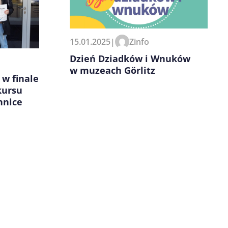
15.01.2025
|
Zinfo
Dzień Dziadków i Wnuków
w muzeach Görlitz
 w finale
kursu
hnice