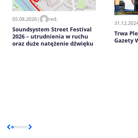
Zapamiętaj moje dane w tej pr
05.08.2026
|
red.
kolejnych komentarzy.
31.12.202
Soundsystem Street Festival
Trwa Ple
2026 – utrudnienia w ruchu
Gazety 
oraz duże natężenie dźwięku