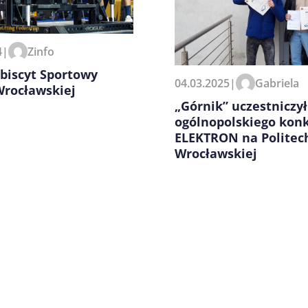
zeglądarce podczas pisania
4
|
Zinfo
biscyt Sportowy
04.03.2025
|
Gabriela
Wrocławskiej
„Górnik” uczestniczył
ogólnopolskiego kon
ELEKTRON na Politec
Wrocławskiej