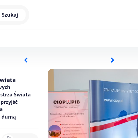
Szukaj
Świata
owych
strza Świata
 przyjść
ca
 z dumą