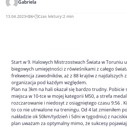
Gabriela
13.04.2023
6
Czas lektury:
2
min
Start w 9. Halowych Mistrzostwach Świata w Toruniu u
biegowych umiejętności z rówieśnikami z całego świat
frekwencja zawodników, aż z 88 krajów z najdalszych 
organizacja pod każdym względem.
Plan na 3km na hali okazał się bardzo trudny. Pobicie 
miejsca w 10-tce w mojej kategorii M50, a strefa medal
rozczarowanie i niedosyt z osiągniętego czasu 9:56 . K
to co nie utrwalone na treningu. Od 4 lat zmieniłem 
nakładzie ok 50km/tydzień i 5dni w tygodniu) z nacisk
plan uważam za optymalny mimo, że sukcesy pojawiają 