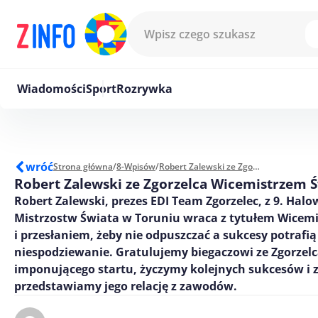
Przejdź do treści
Wiadomości
Sport
Rozrywka
wróć
Strona główna
/
8-Wpisów
/
Robert Zalewski ze Zgorzelca Wicemistrzem Świata
Robert Zalewski ze Zgorzelca Wicemistrzem 
Robert Zalewski, prezes EDI Team Zgorzelec, z 9. Hal
Mistrzostw Świata w Toruniu wraca z tytułem Wicemi
i przesłaniem, żeby nie odpuszczać a sukcesy potrafią
niespodziewanie. Gratulujemy biegaczowi ze Zgorzel
imponującego startu, życzymy kolejnych sukcesów i
przedstawiamy jego relację z zawodów.