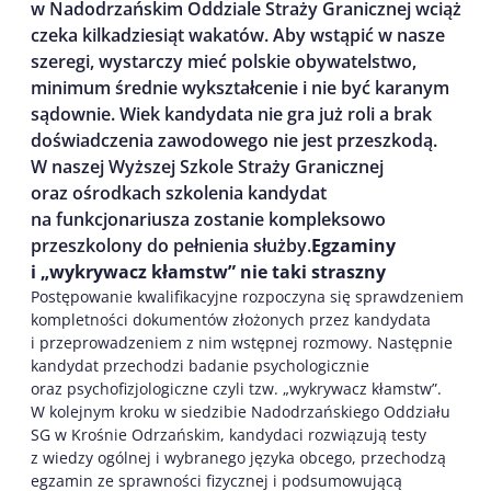
w Nadodrzańskim Oddziale Straży Granicznej wciąż
czeka kilkadziesiąt wakatów. Aby wstąpić w nasze
szeregi, wystarczy mieć polskie obywatelstwo,
minimum średnie wykształcenie i nie być karanym
sądownie. Wiek kandydata nie gra już roli a brak
doświadczenia zawodowego nie jest przeszkodą.
W naszej Wyższej Szkole Straży Granicznej
oraz ośrodkach szkolenia kandydat
na funkcjonariusza zostanie kompleksowo
przeszkolony do pełnienia służby.
Egzaminy
i „wykrywacz kłamstw” nie taki straszny
Postępowanie kwalifikacyjne rozpoczyna się sprawdzeniem
kompletności dokumentów złożonych przez kandydata
i przeprowadzeniem z nim wstępnej rozmowy. Następnie
kandydat przechodzi badanie psychologicznie
oraz psychofizjologiczne czyli tzw. „wykrywacz kłamstw”.
W kolejnym kroku w siedzibie Nadodrzańskiego Oddziału
SG w Krośnie Odrzańskim, kandydaci rozwiązują testy
z wiedzy ogólnej i wybranego języka obcego, przechodzą
egzamin ze sprawności fizycznej i podsumowującą