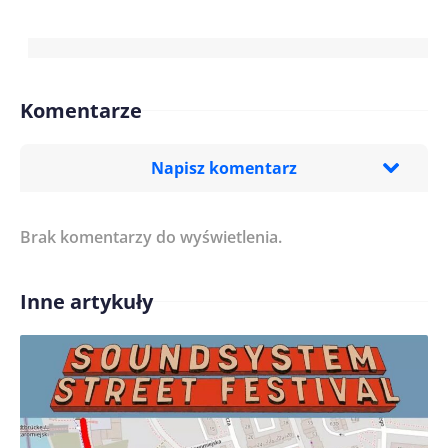
Komentarze
Napisz komentarz
Brak komentarzy do wyświetlenia.
Imię/ Nick*
Inne artykuły
Treść komentarza*