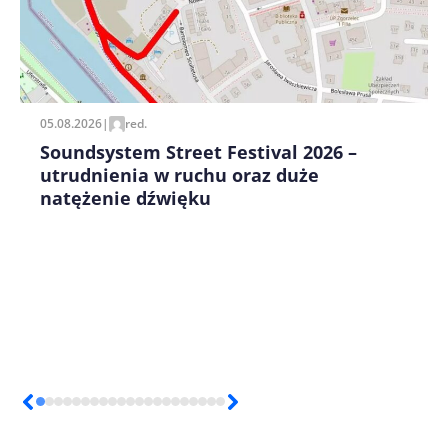
Zapamiętaj moje dane w tej przeglądarce podczas
pisania kolejnych komentarzy.
05.08.2026
|
red.
Soundsystem Street Festival 2026 –
utrudnienia w ruchu oraz duże
natężenie dźwięku