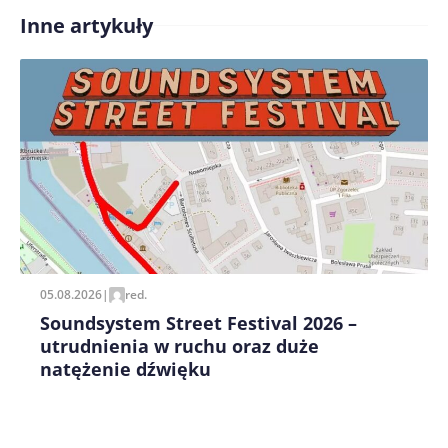
Inne artykuły
Treść komentarza*
Zapamiętaj moje dane w tej przeglądarce podczas
pisania kolejnych komentarzy.
05.08.2026
|
red.
Soundsystem Street Festival 2026 –
utrudnienia w ruchu oraz duże
natężenie dźwięku