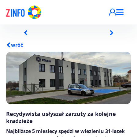
Przejdź do treści
wróć
Recydywista usłyszał zarzuty za kolejne
kradzieże
Najbliższe 5 miesięcy spędzi w więzieniu 31-latek