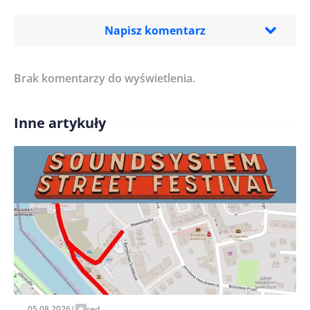
Napisz komentarz
Brak komentarzy do wyświetlenia.
Imię/ Nick*
Inne artykuły
Treść komentarza*
Zapamiętaj moje dane w tej przeglądarce podczas
pisania kolejnych komentarzy.
05.08.2026
|
red.