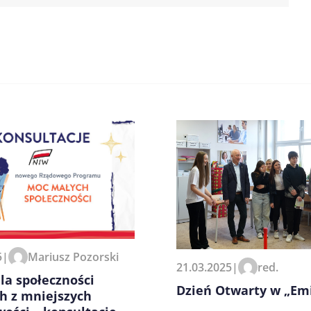
zeglądarce podczas pisania
5
|
Mariusz Pozorski
21.03.2025
|
red.
la społeczności
Dzień Otwarty w „Emi
h z mniejszych