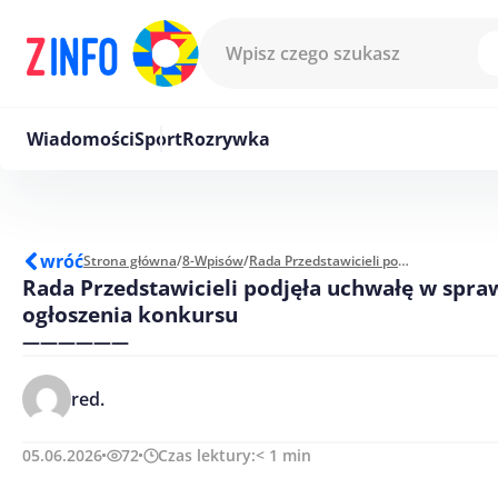
Przejdź do treści
Wiadomości
Sport
Rozrywka
wróć
Strona główna
/
8-Wpisów
/
Rada Przedstawicieli podjęła uchwałę w sprawie ogłoszenia konkursu
Rada Przedstawicieli podjęła uchwałę w spra
ogłoszenia konkursu
——————
red.
05.06.2026
72
Czas lektury:
< 1
min