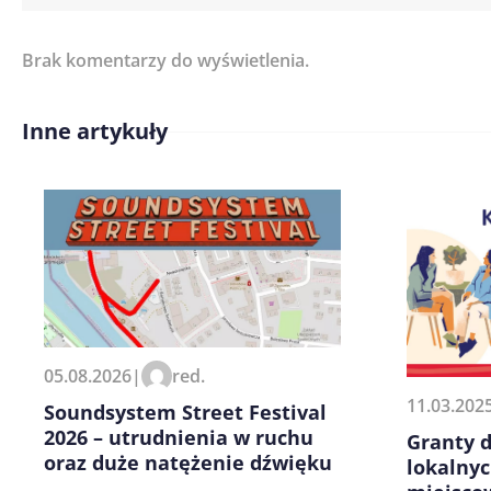
Brak komentarzy do wyświetlenia.
Imię/ Nick*
Inne artykuły
Treść komentarza*
Zapamiętaj moje dane w tej pr
05.08.2026
|
red.
kolejnych komentarzy.
11.03.202
Soundsystem Street Festival
2026 – utrudnienia w ruchu
Granty d
oraz duże natężenie dźwięku
lokalnyc